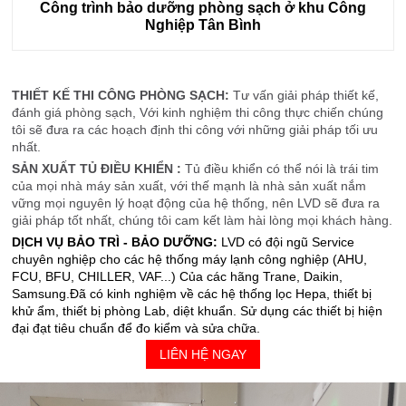
Công trình bảo dưỡng phòng sạch ở khu Công
Nghiệp Tân Bình
THIẾT KẾ THI CÔNG PHÒNG SẠCH:
Tư vấn giải pháp thiết kế,
đánh giá phòng sạch, Với kinh nghiệm thi công thực chiến chúng
tôi sẽ đưa ra các hoạch định thi công với những giải pháp tối ưu
nhất.
SẢN XUẤT TỦ ĐIỀU KHIỂN :
Tủ điều khiển có thể nói là trái tim
của mọi nhà máy sản xuất, với thế mạnh là nhà sản xuất nắm
vững mọi nguyên lý hoạt động của hệ thống, nên LVD sẽ đưa ra
giải pháp tốt nhất, chúng tôi cam kết làm hài lòng mọi khách hàng.
DỊCH VỤ BẢO TRÌ - BẢO DƯỠNG:
LVD có đội ngũ Service
chuyên nghiệp cho các hệ thống máy lạnh công nghiệp (AHU,
FCU, BFU, CHILLER, VAF...) Của các hãng Trane, Daikin,
Samsung.Đã có kinh nghiệm về các hệ thống lọc Hepa, thiết bị
khử ẩm, thiết bị phòng Lab, diệt khuẩn. Sử dụng các thiết bị hiện
đại đạt tiêu chuẩn để đo kiểm và sửa chữa.
LIÊN HỆ NGAY