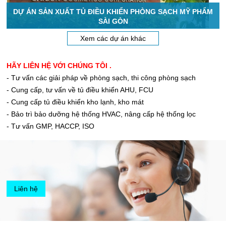
DỰ ÁN SẢN XUẤT TỦ ĐIỀU KHIỂN PHÒNG SẠCH MỸ PHẨM
SÀI GÒN
Xem các dự án khác
HÃY LIÊN HỆ VỚI CHÚNG TÔI .
- Tư vấn các giải pháp về phòng sạch, thi công phòng sạch
- Cung cấp, tư vấn về tủ điều khiển AHU, FCU
- Cung cấp tủ điều khiển kho lạnh, kho mát
- Bảo trì bảo dưỡng hệ thống HVAC, nâng cấp hệ thống lọc
- Tư vấn GMP, HACCP, ISO
Liên hệ