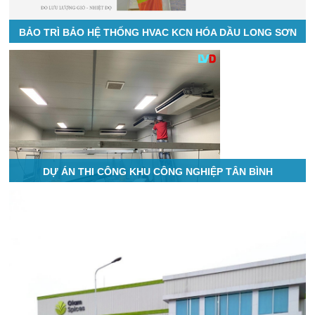
BẢO TRÌ BẢO HỆ THỐNG HVAC KCN HÓA DẦU LONG SƠN
DỰ ÁN THI CÔNG KHU CÔNG NGHIỆP TÂN BÌNH