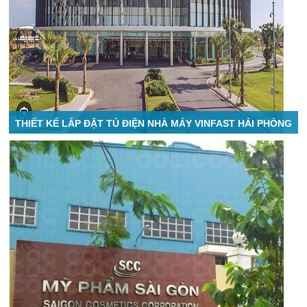
THIẾT KẾ LẮP ĐẶT TỦ ĐIỆN NHÀ MÁY VINFAST HẢI PHÒNG