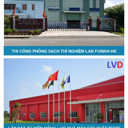
THI CÔNG PHÒNG SẠCH THÍ NGHIỆM LAB FUWAH-HK