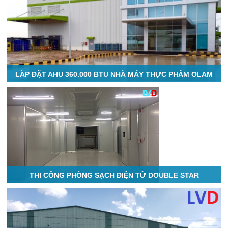
LẮP ĐẶT AHU 360.000 BTU NHÀ MÁY THỰC PHẨM OLAM
THI CÔNG PHÒNG SẠCH ĐIỆN TỬ DOUBLE STAR