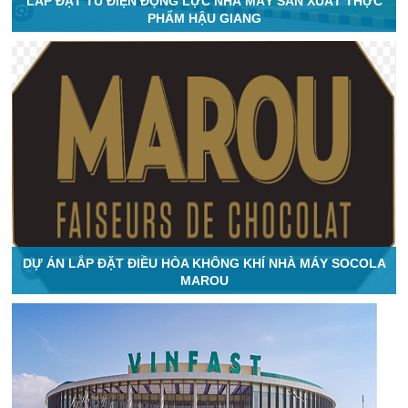
LẮP ĐẶT TỦ ĐIỆN ĐỘNG LỰC NHÀ MÁY SẢN XUẤT THỰC
PHẨM HẬU GIANG
DỰ ÁN LẮP ĐẶT ĐIỀU HÒA KHÔNG KHÍ NHÀ MÁY SOCOLA
MAROU