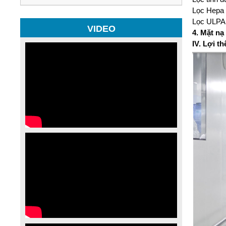
Lọc Hepa (
Lọc ULPA (
VIDEO
4. Mặt nạ
IV. Lợi t