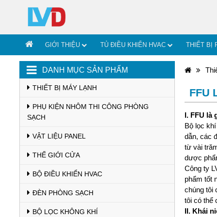
GIỚI THIỆU
TỦ ĐIỀU KHIỂN HVAC
THIẾT BỊ
DANH MỤC SẢN PHẨM
Thi
THIẾT BỊ MÁY LẠNH
FFU L
PHỤ KIỆN NHÔM THI CÔNG PHÒNG
I. FFU là 
SẠCH
Bộ lọc khí
VẬT LIỆU PANEL
dẫn, các đ
từ vài tră
THẾ GIỚI CỬA
dược phẩ
Công ty L
BỘ ĐIỀU KHIỂN HVAC
phẩm tốt 
chúng tôi 
ĐÈN PHÒNG SẠCH
tôi có thể
II. Khái 
BỘ LỌC KHÔNG KHÍ