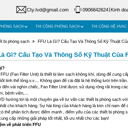
|
Cty.lvd@gmail.com
0906842624
Kinh do
 PHÒNG SẠCH
THI CÔNG PHÒNG SẠCH
THI CÔNG HỆ HVAC
ết bị phòng sạch
FFU Là Gì? Cấu Tạo Và Thông Số Kỹ Thuật Củ
à Gì? Cấu Tạo Và Thông Số Kỹ Thuật Của 
gì?
 FFU (Fan Filter Unit) là thiết bị làm sạch không khí, dùng để cung
iốt tinh thể lỏng.v.v… Không gian để cài đặt là hệ thống lưới trên trần.
m đến vài nghìn chiếc, Fan Filter Unit được sử dụng rộng rãi trong c
m, bệnh viện,…
VD hướng tới là một chuyên gia về tư vấn các thiết bị phòng sạch v
nhất cho khách hàng. Sự hài lòng của khách hàng là kim chỉ nam để 
có thể phân tích được điểm mạnh , điểm yếu của các thiết bị phòng s
 cung cấp những giải pháp tốt nhất, tối ưu nhất cho các bạn!
niệm về phát triển FFU