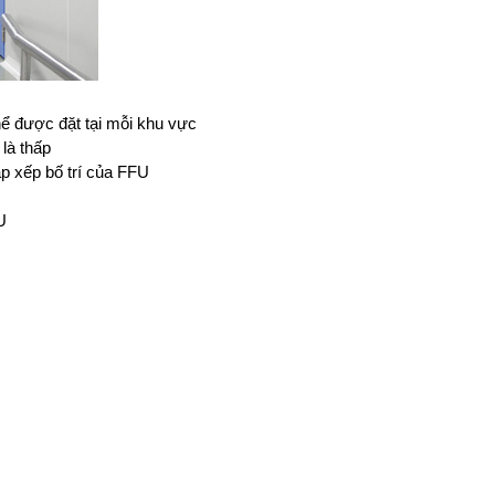
hể được đặt tại mỗi khu vực
 là thấp
 xếp bố trí của FFU
U