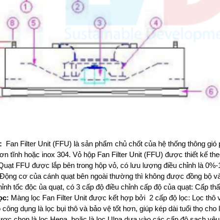
p:
Fan Filter Unit (FFU) là sản phẩm chủ chốt của hệ thống thông gió
sơn tĩnh hoặc inox 304. Vỏ hộp Fan Filter Unit (FFU) được thiết kế th
uạt FFU được lắp bên trong hộp vỏ, có lưu lượng điều chỉnh là 0%-
 Động cơ của cánh quạt bên ngoài thường thì không được đồng bộ và 
hỉnh tốc độc ủa quạt, có 3 cấp độ điều chỉnh cấp độ của quạt: Cấp thấ
lọc:
Màng lọc Fan Filter Unit được kết hợp bởi 2 cấp độ lọc: Lọc thô v
 công dụng là lọc bụi thô và bảo vệ tốt hơn, giúp kép dài tuổi thọ cho l
được chọn là lọc Hepa, hoặc là lọc Ulpa dựa vào các cấp độ sạch yêu