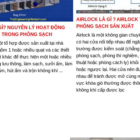
AIRLOCK LÀ GÌ ? AIRLOCK
PHÒNG SẠCH SẢN XUẤT
GÌ? NGUYÊN LÝ HOẠT ĐỘNG
U TRONG PHÒNG SẠCH
Airlock là một không gian chuy
có hai cửa nối tiếp nhau để ng
t tổ hợp được sản xuất tại nhà
trường được kiểm soát (chẳng
ồm 1 hoặc nhiều quạt và các thiết
phòng sạch, phòng thí nghiệm,
ết khác để thực hiện một hoặc nhiều
thuật hoặc phòng cách ly) khỏi
 lưu thông, làm sạch, sưởi ấm, làm
hoặc ngược lại. Hai cửa nên 
m, hút ẩm và trộn không khí ...
nhau để tránh được mở cùng m
vực khóa gió thường được thôn
không khí cấp được lọc