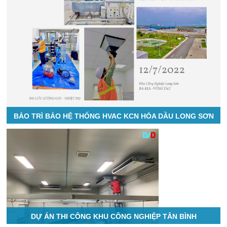
BẢO TRÌ BẢO HỆ THỐNG HVAC KCN HÓA DẦU LONG SƠN
DỰ ÁN THI CÔNG KHU CÔNG NGHIỆP TÂN BÌNH