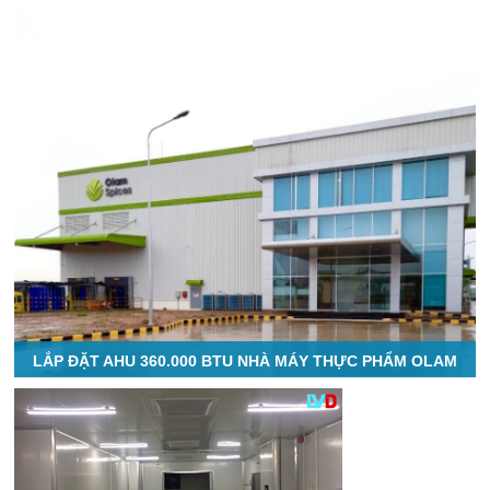
LẮP ĐẶT AHU 360.000 BTU NHÀ MÁY THỰC PHẨM OLAM