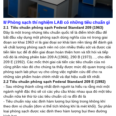
II/ Phòng sạch thí nghiệm LAB có những tiêu chuẩn gì
2.1 Tiêu chuẩn phòng sạch Federal Standard 209 (1963)
Đây là một trong nhứng tiêu chuẩn quốc tế là điểm khởi đầu để
bất đầu xây dụng một phòng sạch dúng nghĩa của nó trong giai
đoạn sơ khai 1963 vì là giai đoại sơ khải làm nền tảng để đánh giá
về chất lượng phòng sạch nên nó còn nhiều thiếu sót và được cải
tiến liên tục để đi đến giai đoạn hoàn thiện hơn và tốt hói và tiếp
nối đó là những phiên bản 209 A (1966), 290 B (1973)…, cho đến
209 E (1992). Các mốc thời giai cải tiến các tiêu chuẩn của nó
cũng phần nào đó cho chúng ta thấy được mức độ quan trọng của
phòng sạch lab phục vụ cho công việc nghiên cứu để cho ra
những sản phẩm hoàn chỉnh nhất và đạt hiệu xuất tốt nhất.
2.2 Tiêu chuẩn phòng sạch Federal Standard 209 E (1992)
- Sau những thành công nhất định người ta hiểu ra rẳng mói một
ngành nghề đặc thù sẽ có các yêu cầu khác nhau qua đó một tiêu
chuẩn nữa ké thừ từ các tiêu chuẩn cũ ra đồi đó là
- Tiêu chuẩn này xác định hàm lượng bụi lửng trong không khí
theo đơn vị chuẩn (đơn vị thể tích không khí là mét khối). Sự phân
loại phòng sạch được xác định theo hàm lượng bụi theo đường
kính hạt.