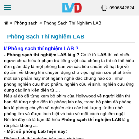
0906842624
Phòng sạch
Phòng Sạch Thí Nghiệm LAB
Phòng Sạch Thí Nghiệm LAB
I/ Phòng sạch thí nghiệm LAB ?
- Phòng sạch thí nghiệm LAB là gì?
Có lẽ từ
LAB
thì có nhiều
người chưa hiểu ở phạm trù tiêng việt của chúng ta thì có thể hiểu
đơn giản đây là một phòng ban với các tiêu chuẩn về hạt bụi về
độ ẩm, về không khí chuyên dụng cho việc nghiên cứu phát triển
một sản phẩm hay một ngành nghề đặc chưng nào đó : như
phòng nghiên cứu thực phẩm, nghiên cứu vi sinh, nghiên cứu ứng
dụng các linh kiện điện từ….
Nếu ai đó đã từng xem bộ phim của Hollywood về người kiến thì
bạn đã từng nghe đến từ phòng lab này, trong bộ phim đó phòng
lab là phòng chuyên về nghiên cứu các hạt lượng từ thu nhở
phòng lớn và được tách biệt và bảo về một cách nghiêm ngặt.
Nói tới đây có là bạn đã hiểu
Phòng sạch thí nghiệm LAB
là gì
rồi phải không a..
- Một số phòng Lab hiện nay:
Phòng Lab thí nghiệm hóa học, sinh học