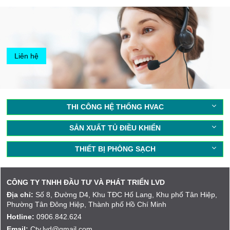
Liên hệ
THI CÔNG HỆ THỐNG HVAC
SẢN XUẤT TỦ ĐIỀU KHIỂN
THIẾT BỊ PHÒNG SẠCH
CÔNG TY TNHH ĐẦU TƯ VÀ PHÁT TRIỂN LVD
Địa chỉ:
Số 8, Đường D4, Khu TĐC Hố Lang, Khu phố Tân Hiệp,
Phường Tân Đông Hiệp, Thành phố Hồ Chí Minh
Hotline:
0906.842.624
Email:
Cty.lvd@gmail.com