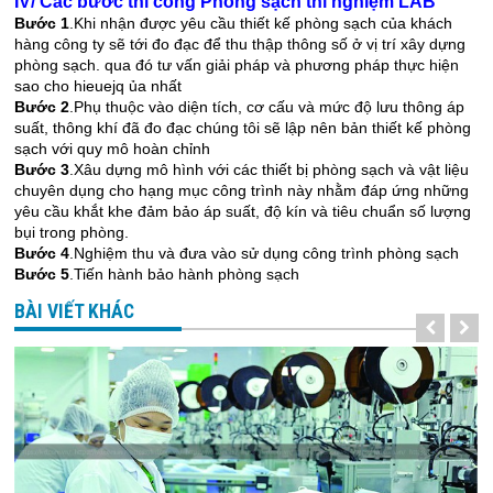
IV/ Các bước thi công Phòng sạch thí nghiệm LAB
Bước 1
.Khi nhận được yêu cầu thiết kế phòng sạch của khách
hàng công ty sẽ tới đo đạc để thu thập thông số ở vị trí xây dựng
phòng sạch. qua đó tư vấn giải pháp và phương pháp thực hiện
sao cho hieuejq ủa nhất
Bước 2
.Phụ thuộc vào diện tích, cơ cấu và mức độ lưu thông áp
suất, thông khí đã đo đạc chúng tôi sẽ lập nên bản thiết kế phòng
sạch với quy mô hoàn chỉnh
Bước 3
.Xâu dựng mô hình với các thiết bị phòng sạch và vật liệu
chuyên dụng cho hạng mục công trình này nhằm đáp ứng những
yêu cầu khắt khe đảm bảo áp suất, độ kín và tiêu chuẩn số lượng
bụi trong phòng.
Bước 4
.Nghiệm thu và đưa vào sử dụng công trình phòng sạch
Bước 5
.Tiến hành bảo hành phòng sạch
BÀI VIẾT KHÁC