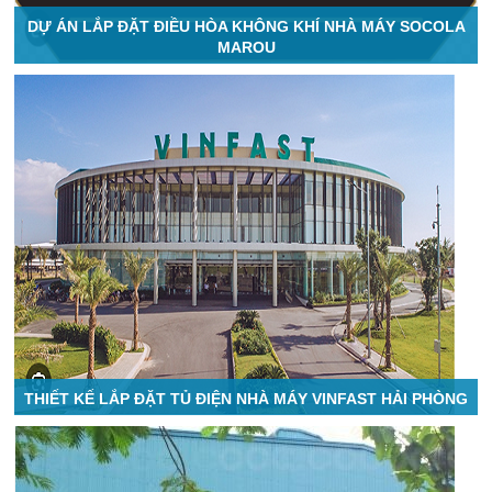
DỰ ÁN LẮP ĐẶT ĐIỀU HÒA KHÔNG KHÍ NHÀ MÁY SOCOLA
MAROU
THIẾT KẾ LẮP ĐẶT TỦ ĐIỆN NHÀ MÁY VINFAST HẢI PHÒNG