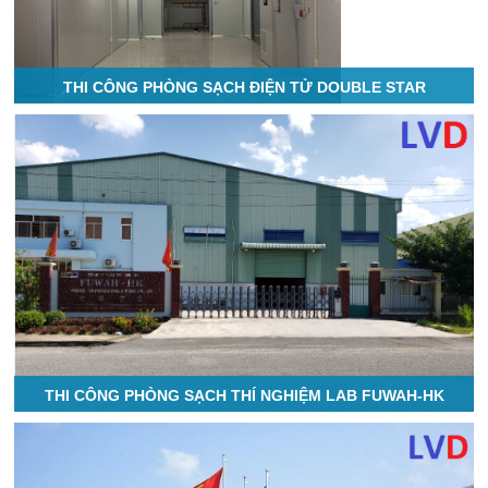
THI CÔNG PHÒNG SẠCH ĐIỆN TỬ DOUBLE STAR
THI CÔNG PHÒNG SẠCH THÍ NGHIỆM LAB FUWAH-HK