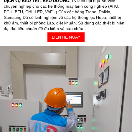
DỊCH VỤ BẢO TRÌ - BẢO DƯỠNG:
LVD có đội ngũ Service
chuyên nghiệp cho các hệ thống máy lạnh công nghiệp (AHU,
FCU, BFU, CHILLER, VAF...) Của các hãng Trane, Daikin,
Samsung.Đã có kinh nghiệm về các hệ thống lọc Hepa, thiết bị
khử ẩm, thiết bị phòng Lab, diệt khuẩn. Sử dụng các thiết bị hiện
đại đạt tiêu chuẩn để đo kiểm và sửa chữa.
LIÊN HỆ NGAY