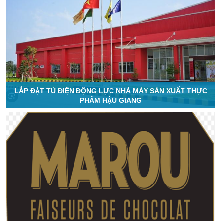
LẮP ĐẶT TỦ ĐIỆN ĐỘNG LỰC NHÀ MÁY SẢN XUẤT THỰC
PHẨM HẬU GIANG