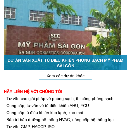
DỰ ÁN SẢN XUẤT TỦ ĐIỀU KHIỂN PHÒNG SẠCH MỸ PHẨM
SÀI GÒN
Xem các dự án khác
HÃY LIÊN HỆ VỚI CHÚNG TÔI .
- Tư vấn các giải pháp về phòng sạch, thi công phòng sạch
- Cung cấp, tư vấn về tủ điều khiển AHU, FCU
- Cung cấp tủ điều khiển kho lạnh, kho mát
- Bảo trì bảo dưỡng hệ thống HVAC, nâng cấp hệ thống lọc
- Tư vấn GMP, HACCP, ISO