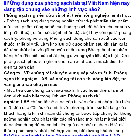
III/ Ừng dụng của phòng sạch lab tại Việt Nam hiện nay
đang tập chung vào những lình vực nào?
Phòng sạch nghiên cứu và phát triển nông nghiệp, sinh học.
- Phòng sạch ứng dụng trong nghiên cứu và phát triển sản phẩm
mới, sản phẩm công nghệ cao.Phòng sạch để hỗ trợ cho ngành y
tế: phẩu thuật, chăm sóc bệnh nhân đặc biệt hay còn gọi là phòng
cách ly, phòng vô trùng.Phòng sạch dùng cho sản xuất các loại
thuốc, thiết bị y tế. Làm kho lưu trữ dược phẩm sau khi sản xuất
để tăng thời gian và giữ nguyên chất lượng.Bảo quản thực phẩm,
hàng hóa đặc biệt, các chất phụ gia và nguyên liệu đặc biệt...Các
phòng sạch phục vụ nghiên cứu, sản xuất các vi mạch điện tử,
điện tử bán dẫn
Công ty LVD chúng tôi chuyên cung cấp các thiết bị Phòng
sạch thí nghiệm LAB, và chúng tôi còn thi công lắp đặt, tư
vấn giải pháp chuyên sâu
- Mục tiêu của chúng tôi đi sâu vào lính vực hoàn thiện, là một
đơn vị chuyên biệt trong lính vực
Phòng sạch thí
nghiệm LAB
chúng tôi sẽ cung cấp tư vấn các gải pháp hữu hiệu
nhất đến cho đôi tác của mình với phương trâm sự hài lòng của
khách hàng là kim chỉ nam để chúng tôi bước tiếp chúng tôi không
ngừng nghiên cứu phát triển các nền tảng mới nhất mà thế giới
đang ứng dụng để mang lại hiệu quả cao nhất đi theo đó là giá
thành phải hợp lý nhất phù hợp với mọi đối tượng khách hàng.