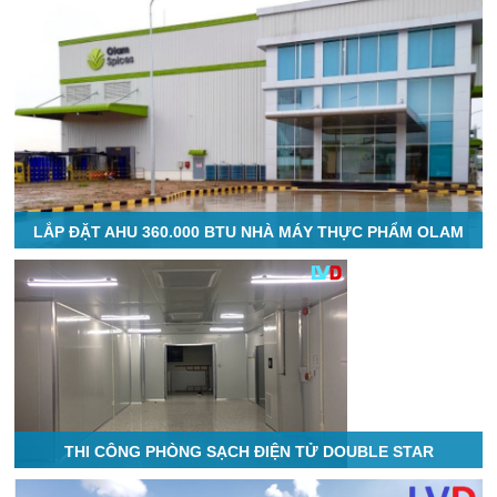
LẮP ĐẶT AHU 360.000 BTU NHÀ MÁY THỰC PHẨM OLAM
THI CÔNG PHÒNG SẠCH ĐIỆN TỬ DOUBLE STAR