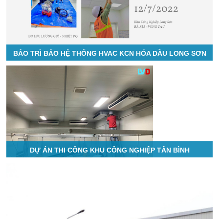
BẢO TRÌ BẢO HỆ THỐNG HVAC KCN HÓA DẦU LONG SƠN
DỰ ÁN THI CÔNG KHU CÔNG NGHIỆP TÂN BÌNH