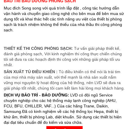
BẢO TRÌ BẢO DƯỠNG PHÒNG SẠCH
Mục đích Song song với quá trình lắp đặt , công tác hướng dẫn
vận hành và chuyển giao công nghệ cho bên mua để bên mua sử
dụng tốt và khai thác hết các tính năng ưu việt của thiết bị phòng
sạch là trách nhiệm không thể thiếu của nhà thầu thi công phòng
sạch.
,
g
THIẾT KẾ THI CÔNG PHÒNG SẠCH:
Tư vấn giải pháp thiết kế,
đánh giá phòng sạch, Với kinh nghiệm thi công thực chiến chúng
tôi sẽ đưa ra các hoạch định thi công với những giải pháp tối ưu
nhất.
SẢN XUẤT TỦ ĐIỀU KHIỂN :
Tủ điều khiển có thể nói là trái tim
của mọi nhà máy sản xuất, với thế mạnh là nhà sản xuất nắm
vững mọi nguyên lý hoạt động của hệ thống, nên LVD sẽ đưa ra
giải pháp tốt nhất, chúng tôi cam kết làm hài lòng mọi khách hàng.
DỊCH VỤ BẢO TRÌ - BẢO DƯỠNG:
LVD có đội ngũ Service
chuyên nghiệp cho các hệ thống máy lạnh công nghiệp (AHU,
FCU, BFU, CHILLER, VAF...) Của các hãng Trane, Daikin,
Samsung.Đã có kinh nghiệm về các hệ thống lọc Hepa, thiết bị
khử ẩm, thiết bị phòng Lab, diệt khuẩn. Sử dụng các thiết bị hiện
đại đạt tiêu chuẩn để đo kiểm và sửa chữa.