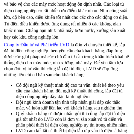
và bảo vệ cho các máy móc hoạt động ổn định nhất. Các loại tủ 
điện công nghiệp có rất nhiều ưu điểm khác nhau. Như công suất 
lớn, độ bền cao, điều khiển tốt nhất cho các cho các động cơ điện. 
Tủ điện điều khiển được ứng dụng rất nhiều ở các không gian 
khác nhau. Chẳng hạn như: nhà máy bơm nước, xưởng sản xuất 
hay các khu công nghiệp lớn. 
Công ty Đầu tư và Phát triển LVD 
là đơn vị chuyên thiết kế, lắp 
đặt tủ điện công nghiệp theo yêu cầu của khách hàng, đáp ứng 
được các giải pháp mà các chủ đầu tư cần trong khâu triển khai hệ 
thống điện cho máy móc, nhà xưởng, nhà máy. Để yên tâm lựa 
chọn đơn vị tư vấn thi công lắp đặt tủ điện, LVD sẽ đáp ứng 
những tiêu chí cơ bản sau cho khách hàng:
Có đội ngũ kỹ thuật trình độ cao tư vấn, thiết kế theo yêu 
cầu của khách hàng, đội ngũ kỹ thuật thi công, lắp đặt tủ 
điện công nghiệp dày dặn kinh nghiệm.
Đội ngũ kinh doanh tận tình tiếp nhận giải đáp các thắc 
mắc, và luôn giữ liên lạc với khách hàng sau nghiệm thu.
Quý khách hàng sẽ được nhận gói thi công lắp đặt tủ điện 
giá tốt nhất do LVD còn là đơn vị sản xuất vỏ tủ điện và 
phân phối thiết bị điện công nghiệp uy tín trong nhiều năm.
LVD cam kết tất cả thiết bị điện lắp ráp vào tủ điện là hàng 