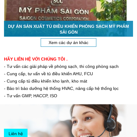
DỰ ÁN SẢN XUẤT TỦ ĐIỀU KHIỂN PHÒNG SẠCH MỸ PHẨM
SÀI GÒN
Xem các dự án khác
HÃY LIÊN HỆ VỚI CHÚNG TÔI .
- Tư vấn các giải pháp về phòng sạch, thi công phòng sạch
- Cung cấp, tư vấn về tủ điều khiển AHU, FCU
- Cung cấp tủ điều khiển kho lạnh, kho mát
- Bảo trì bảo dưỡng hệ thống HVAC, nâng cấp hệ thống lọc
- Tư vấn GMP, HACCP, ISO
Liên hệ