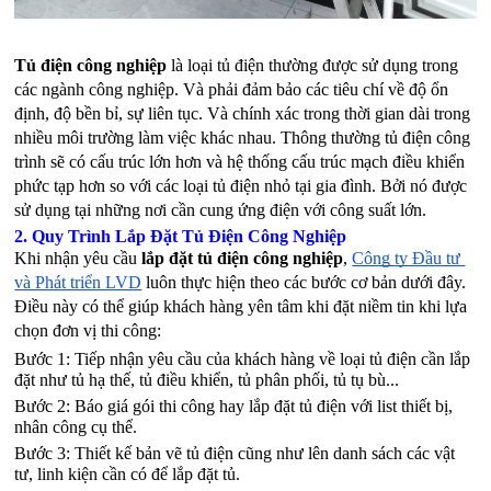
Tủ điện công nghiệp
 là loại tủ điện thường được sử dụng trong 
các ngành công nghiệp. Và phải đảm bảo các tiêu chí về độ ổn 
định, độ bền bỉ, sự liên tục. Và chính xác trong thời gian dài trong 
nhiều môi trường làm việc khác nhau. Thông thường tủ điện công 
trình sẽ có cấu trúc lớn hơn và hệ thống cấu trúc mạch điều khiển 
phức tạp hơn so với các loại tủ điện nhỏ tại gia đình. Bởi nó được 
sử dụng tại những nơi cần cung ứng điện với công suất lớn.
2. Quy Trình Lắp Đặt Tủ Điện Công Nghiệp
Khi nhận yêu cầu 
lắp đặt tủ điện công nghiệp
, 
Công ty Đầu tư 
và Phát triển LVD
 luôn thực hiện theo các bước cơ bản dưới đây. 
Điều này có thể giúp khách hàng yên tâm khi đặt niềm tin khi lựa 
chọn đơn vị thi công:
Bước 1: Tiếp nhận yêu cầu của khách hàng về loại tủ điện cần lắp 
đặt như tủ hạ thế, tủ điều khiển, tủ phân phối, tủ tụ bù...
Bước 2: Báo giá gói thi công hay lắp đặt tủ điện với list thiết bị, 
nhân công cụ thể.
Bước 3: Thiết kế bản vẽ tủ điện cũng như lên danh sách các vật 
tư, linh kiện cần có để lắp đặt tủ.