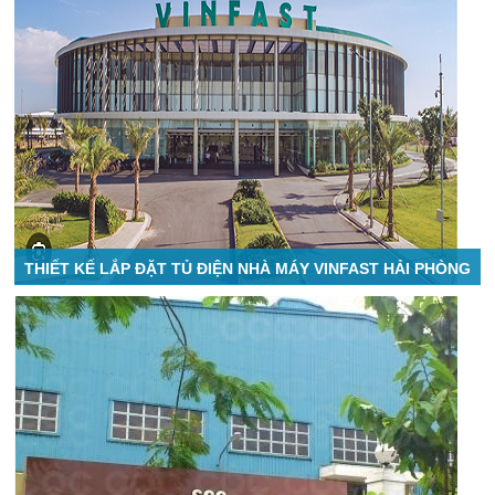
THIẾT KẾ LẮP ĐẶT TỦ ĐIỆN NHÀ MÁY VINFAST HẢI PHÒNG