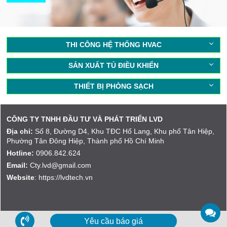
THI CÔNG HỆ THỐNG HVAC
SẢN XUẤT TỦ ĐIỀU KHIỂN
THIẾT BỊ PHÒNG SẠCH
CÔNG TY TNHH ĐẦU TƯ VÀ PHÁT TRIỂN LVD
Địa chỉ:
Số 8, Đường D4, Khu TĐC Hố Lang, Khu phố Tân Hiệp,
Phường Tân Đông Hiệp, Thành phố Hồ Chí Minh
Hotline:
0906.842.624
Email:
Cty.lvd@gmail.com
Website
: https://lvdtech.vn
Yêu cầu báo giá