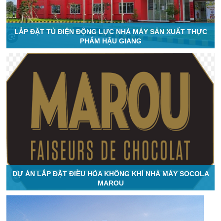
LẮP ĐẶT TỦ ĐIỆN ĐỘNG LỰC NHÀ MÁY SẢN XUẤT THỰC
PHẨM HẬU GIANG
DỰ ÁN LẮP ĐẶT ĐIỀU HÒA KHÔNG KHÍ NHÀ MÁY SOCOLA
MAROU