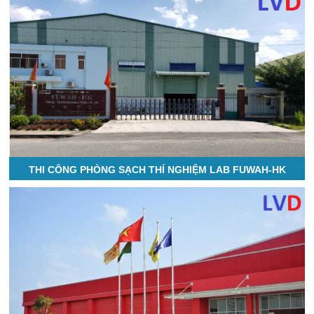
THI CÔNG PHÒNG SẠCH THÍ NGHIỆM LAB FUWAH-HK