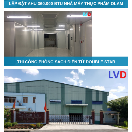
LẮP ĐẶT AHU 360.000 BTU NHÀ MÁY THỰC PHẨM OLAM
THI CÔNG PHÒNG SẠCH ĐIỆN TỬ DOUBLE STAR