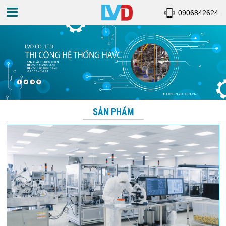
0906842624
SẢN PHẨM