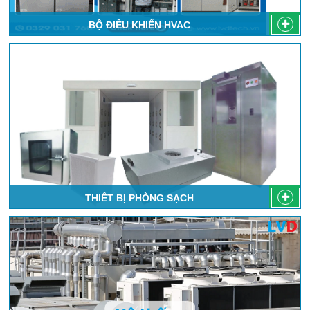
BỘ ĐIỀU KHIỂN HVAC
THIẾT BỊ PHÒNG SẠCH