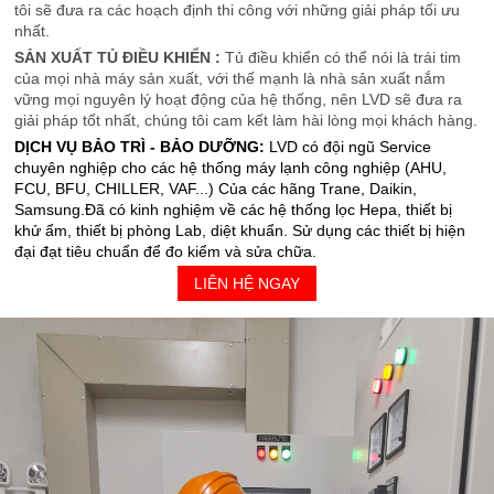
tôi sẽ đưa ra các hoạch định thi công với những giải pháp tối ưu
nhất.
SẢN XUẤT TỦ ĐIỀU KHIỂN :
Tủ điều khiển có thể nói là trái tim
của mọi nhà máy sản xuất, với thế mạnh là nhà sản xuất nắm
vững mọi nguyên lý hoạt động của hệ thống, nên LVD sẽ đưa ra
giải pháp tốt nhất, chúng tôi cam kết làm hài lòng mọi khách hàng.
DỊCH VỤ BẢO TRÌ - BẢO DƯỠNG:
LVD có đội ngũ Service
chuyên nghiệp cho các hệ thống máy lạnh công nghiệp (AHU,
FCU, BFU, CHILLER, VAF...) Của các hãng Trane, Daikin,
Samsung.Đã có kinh nghiệm về các hệ thống lọc Hepa, thiết bị
khử ẩm, thiết bị phòng Lab, diệt khuẩn. Sử dụng các thiết bị hiện
đại đạt tiêu chuẩn để đo kiểm và sửa chữa.
LIÊN HỆ NGAY