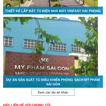
THIẾT KẾ LẮP ĐẶT TỦ ĐIỆN NHÀ MÁY VINFAST HẢI PHÒNG
DỰ ÁN SẢN XUẤT TỦ ĐIỀU KHIỂN PHÒNG SẠCH MỸ PHẨM
SÀI GÒN
Xem các dự án khác
HÃY LIÊN HỆ VỚI CHÚNG TÔI .