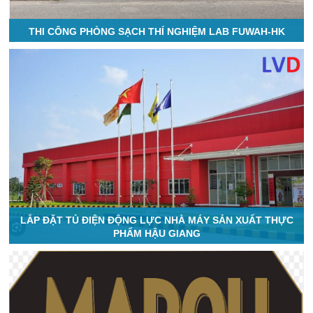
THI CÔNG PHÒNG SẠCH THÍ NGHIỆM LAB FUWAH-HK
LẮP ĐẶT TỦ ĐIỆN ĐỘNG LỰC NHÀ MÁY SẢN XUẤT THỰC
PHẨM HẬU GIANG