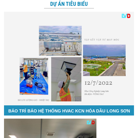
DỰ ÁN TIÊU BIỂU
BẢO TRÌ BẢO HỆ THỐNG HVAC KCN HÓA DẦU LONG SƠN