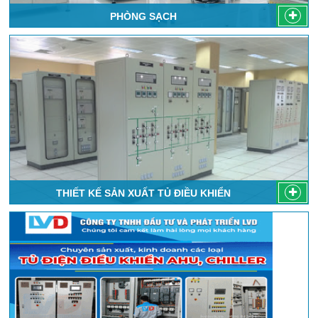
PHÒNG SẠCH
THIẾT KẾ SẢN XUẤT TỦ ĐIỀU KHIỂN