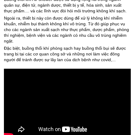
quân sự, điện tử, ngành dược, thiết bị y tế, hóa sinh, sản xuất
thực phẩm.... và các lĩnh vực đòi hỏi môi trường không khí sạch.
Ngoài ra, thiết bị này còn được dùng để xử lý không khí nhiễm
khuẩn, nhiễm bụi thành không khí vô trùng. Từ đó giúp phục vụ
cho các ngành sản xuất sạch như thực phẩm, dược phẩm, phòng
thí nghiệm, bệnh viện và các ngành có nhu cầu vô trùng nghiêm
ngặt.
Đặc biệt, buồng thổi khí phòng sạch hay buồng thổi bụi sẽ được
trang bị tại các cơ quan công sở và những nơi làm việc đông
người để tránh được sự lây lan của dịch bệnh như covid,...