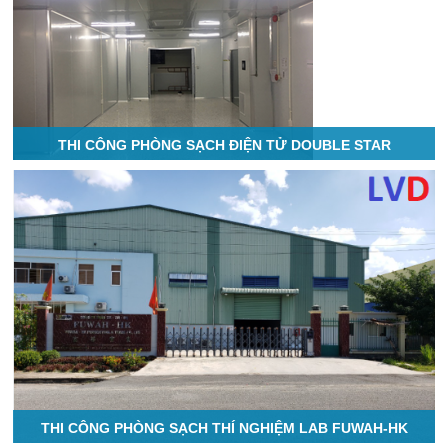
THI CÔNG PHÒNG SẠCH ĐIỆN TỬ DOUBLE STAR
THI CÔNG PHÒNG SẠCH THÍ NGHIỆM LAB FUWAH-HK