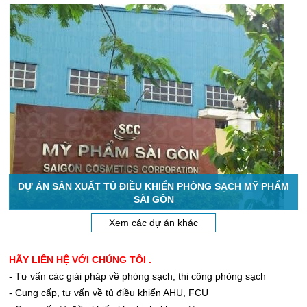
DỰ ÁN SẢN XUẤT TỦ ĐIỀU KHIỂN PHÒNG SẠCH MỸ PHẨM
SÀI GÒN
Xem các dự án khác
HÃY LIÊN HỆ VỚI CHÚNG TÔI .
- Tư vấn các giải pháp về phòng sạch, thi công phòng sạch
- Cung cấp, tư vấn về tủ điều khiển AHU, FCU