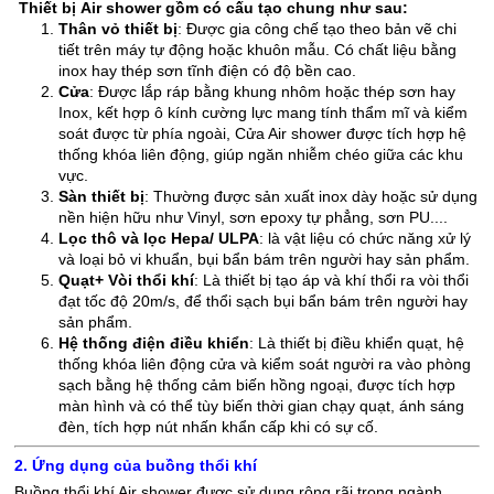
Thiết bị
Air shower
gồm có cấu tạo chung như sau:
Thân vỏ thiết bị
: Được gia công chế tạo theo bản vẽ chi
tiết trên máy tự động hoặc khuôn mẫu. Có chất liệu bằng
inox hay thép sơn tĩnh điện có độ bền cao.
Cửa
: Được lắp ráp bằng khung nhôm hoặc thép sơn hay
Inox, kết hợp ô kính cường lực mang tính thẩm mĩ và kiểm
soát được từ phía ngoài, Cửa Air shower được tích hợp hệ
thống khóa liên động, giúp ngăn nhiễm chéo giữa các khu
vực.
Sàn thiết bị
: Thường được sản xuất inox dày hoặc sử dụng
nền hiện hữu như Vinyl, sơn epoxy tự phẳng, sơn PU....
Lọc thô và lọc Hepa/ ULPA
: là vật liệu có chức năng xử lý
và loại bỏ vi khuẩn, bụi bẩn bám trên người hay sản phẩm.
Quạt+ Vòi thổi khí
: Là thiết bị tạo áp và khí thổi ra vòi thổi
đạt tốc độ 20m/s, để thổi sạch bụi bẩn bám trên người hay
sản phẩm.
Hệ thống điện điều khiển
: Là thiết bị điều khiển quạt, hệ
thống khóa liên động cửa và kiểm soát người ra vào phòng
sạch bằng hệ thống cảm biến hồng ngoại, được tích hợp
màn hình và có thể tùy biến thời gian chạy quạt, ánh sáng
đèn, tích hợp nút nhấn khẩn cấp khi
có sự cố
.
2. Ứng dụng của buồng thổi khí
Buồng thổi khí Air shower được sử dụng rộng rãi trong ngành