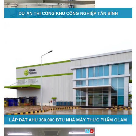
DỰ ÁN THI CÔNG KHU CÔNG NGHIỆP TÂN BÌNH
LẮP ĐẶT AHU 360.000 BTU NHÀ MÁY THỰC PHẨM OLAM