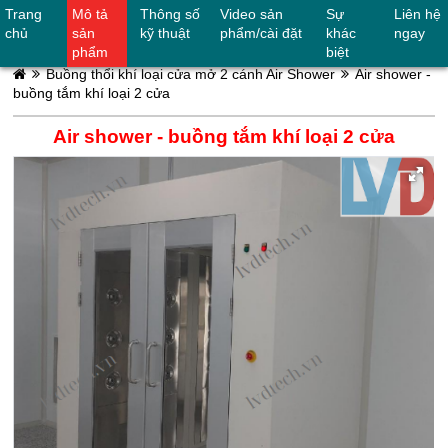
Trang
Mô tả
Thông số
Video sản
Sự
Liên hệ
0906842624
chủ
sản
kỹ thuật
phẩm/cài đặt
khác
ngay
phẩm
biệt
Buồng thổi khí loại cửa mở 2 cánh Air Shower
Air shower -
buồng tắm khí loại 2 cửa
Air shower - buồng tắm khí loại 2 cửa