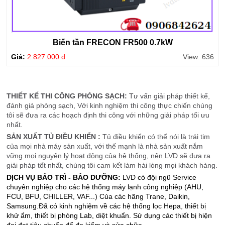
Biến tần FRECON FR500 0.7kW
Giá:
2.827.000 đ
View: 636
THIẾT KẾ THI CÔNG PHÒNG SẠCH:
Tư vấn giải pháp thiết kế,
đánh giá phòng sạch, Với kinh nghiệm thi công thực chiến chúng
tôi sẽ đưa ra các hoạch định thi công với những giải pháp tối ưu
nhất.
SẢN XUẤT TỦ ĐIỀU KHIỂN :
Tủ điều khiển có thể nói là trái tim
của mọi nhà máy sản xuất, với thế mạnh là nhà sản xuất nắm
vững mọi nguyên lý hoạt động của hệ thống, nên LVD sẽ đưa ra
giải pháp tốt nhất, chúng tôi cam kết làm hài lòng mọi khách hàng.
DỊCH VỤ BẢO TRÌ - BẢO DƯỠNG:
LVD có đội ngũ Service
chuyên nghiệp cho các hệ thống máy lạnh công nghiệp (AHU,
FCU, BFU, CHILLER, VAF...) Của các hãng Trane, Daikin,
Samsung.Đã có kinh nghiệm về các hệ thống lọc Hepa, thiết bị
khử ẩm, thiết bị phòng Lab, diệt khuẩn. Sử dụng các thiết bị hiện