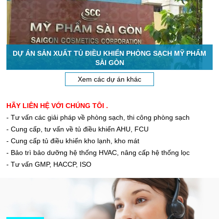
DỰ ÁN SẢN XUẤT TỦ ĐIỀU KHIỂN PHÒNG SẠCH MỸ PHẨM
SÀI GÒN
Xem các dự án khác
HÃY LIÊN HỆ VỚI CHÚNG TÔI .
- Tư vấn các giải pháp về phòng sạch, thi công phòng sạch
- Cung cấp, tư vấn về tủ điều khiển AHU, FCU
- Cung cấp tủ điều khiển kho lạnh, kho mát
- Bảo trì bảo dưỡng hệ thống HVAC, nâng cấp hệ thống lọc
- Tư vấn GMP, HACCP, ISO