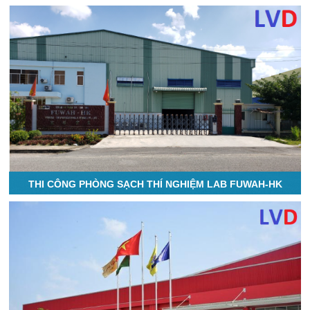
THI CÔNG PHÒNG SẠCH THÍ NGHIỆM LAB FUWAH-HK