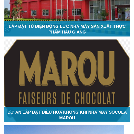
LẮP ĐẶT TỦ ĐIỆN ĐỘNG LỰC NHÀ MÁY SẢN XUẤT THỰC
PHẨM HẬU GIANG
DỰ ÁN LẮP ĐẶT ĐIỀU HÒA KHÔNG KHÍ NHÀ MÁY SOCOLA
MAROU