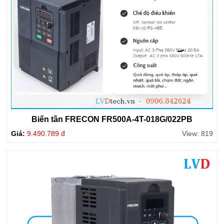
Biến tần FRECON FR500A-4T-018G/022PB
Giá:
9.490.789 đ
View: 819