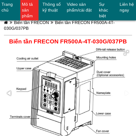
Trang
Mô tả
Thông số
Video sản
Sự
Liên hệ
0906842624
chủ
sản
kỹ thuật
phẩm/cài đặt
khác
ngay
phẩm
biệt
Biến tần FRECON
Biến tần FRECON FR500A-4T-
030G/037PB
Biến tần FRECON FR500A-4T-030G/037PB