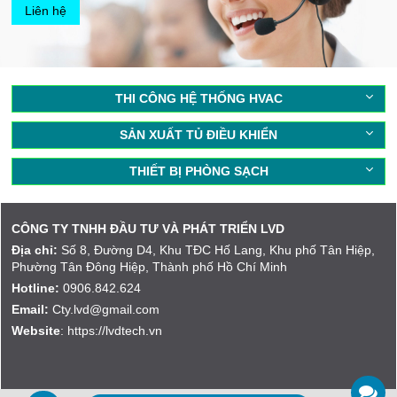
Liên hệ
THI CÔNG HỆ THỐNG HVAC
SẢN XUẤT TỦ ĐIỀU KHIỂN
THIẾT BỊ PHÒNG SẠCH
CÔNG TY TNHH ĐẦU TƯ VÀ PHÁT TRIỂN LVD
Địa chỉ:
Số 8, Đường D4, Khu TĐC Hố Lang, Khu phố Tân Hiệp,
Phường Tân Đông Hiệp, Thành phố Hồ Chí Minh
Hotline:
0906.842.624
Email:
Cty.lvd@gmail.com
Website
: https://lvdtech.vn