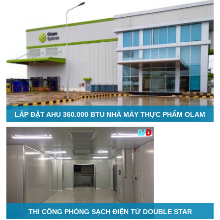
LẮP ĐẶT AHU 360.000 BTU NHÀ MÁY THỰC PHẨM OLAM
THI CÔNG PHÒNG SẠCH ĐIỆN TỬ DOUBLE STAR