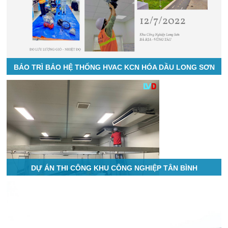
BẢO TRÌ BẢO HỆ THỐNG HVAC KCN HÓA DẦU LONG SƠN
DỰ ÁN THI CÔNG KHU CÔNG NGHIỆP TÂN BÌNH