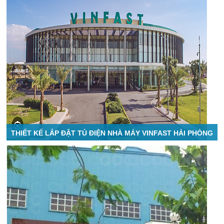
THIẾT KẾ LẮP ĐẶT TỦ ĐIỆN NHÀ MÁY VINFAST HẢI PHÒNG