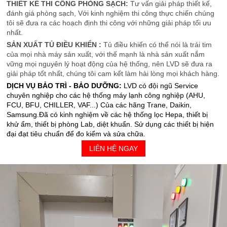
THIẾT KẾ THI CÔNG PHÒNG SẠCH:
Tư vấn giải pháp thiết kế,
đánh giá phòng sạch, Với kinh nghiệm thi công thực chiến chúng
tôi sẽ đưa ra các hoạch định thi công với những giải pháp tối ưu
nhất.
SẢN XUẤT TỦ ĐIỀU KHIỂN :
Tủ điều khiển có thể nói là trái tim
của mọi nhà máy sản xuất, với thế mạnh là nhà sản xuất nắm
vững mọi nguyên lý hoạt động của hệ thống, nên LVD sẽ đưa ra
giải pháp tốt nhất, chúng tôi cam kết làm hài lòng mọi khách hàng.
DỊCH VỤ BẢO TRÌ - BẢO DƯỠNG:
LVD có đội ngũ Service
chuyên nghiệp cho các hệ thống máy lạnh công nghiệp (AHU,
FCU, BFU, CHILLER, VAF...) Của các hãng Trane, Daikin,
Samsung.Đã có kinh nghiệm về các hệ thống lọc Hepa, thiết bị
khử ẩm, thiết bị phòng Lab, diệt khuẩn. Sử dụng các thiết bị hiện
đại đạt tiêu chuẩn để đo kiểm và sửa chữa.
LIÊN HỆ NGAY