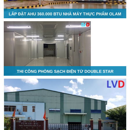
LẮP ĐẶT AHU 360.000 BTU NHÀ MÁY THỰC PHẨM OLAM
THI CÔNG PHÒNG SẠCH ĐIỆN TỬ DOUBLE STAR