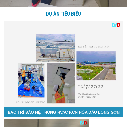
DỰ ÁN TIÊU BIỂU
BẢO TRÌ BẢO HỆ THỐNG HVAC KCN HÓA DẦU LONG SƠN