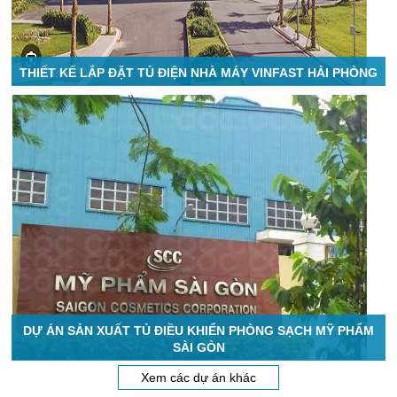
THIẾT KẾ LẮP ĐẶT TỦ ĐIỆN NHÀ MÁY VINFAST HẢI PHÒNG
DỰ ÁN SẢN XUẤT TỦ ĐIỀU KHIỂN PHÒNG SẠCH MỸ PHẨM
SÀI GÒN
Xem các dự án khác