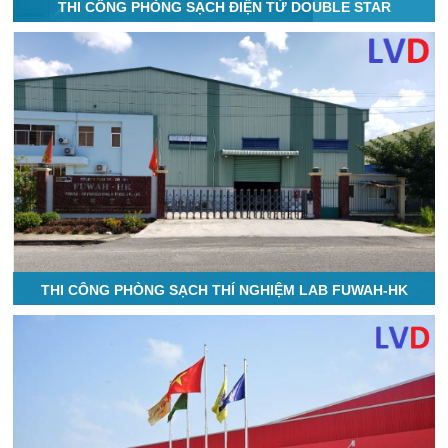
THI CÔNG PHÒNG SẠCH ĐIỆN TỬ DOUBLE STAR
THI CÔNG PHÒNG SẠCH THÍ NGHIỆM LAB FUWAH-HK