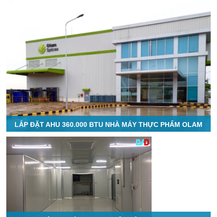
LẮP ĐẶT AHU 360.000 BTU NHÀ MÁY THỰC PHẨM OLAM