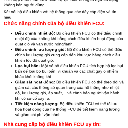
không kén người dùng.
Kết nối bộ điều khiển với hệ thống qua các dây cáp điện và tín
hiệu.
Chức năng chính của bộ điều khiển FCU:
Điều chỉnh nhiệt độ:
Bộ điều khiển FCU có thể điều chỉnh
nhiệt độ của không khí bằng cách điều khiển hoạt động của
quạt gió và van nước nóng/lạnh.
Điều chỉnh lưu lượng gió:
Bộ điều khiển FCU có thể điều
chỉnh lưu lượng gió cung cấp đến khu vực bằng cách điều
khiển tốc độ quạt gió.
Lọc bụi bẩn:
Một số bộ điều khiển FCU tích hợp bộ lọc bụi
bẩn để loại bỏ bụi bẩn, vi khuẩn và các chất gây ô nhiễm
khác khỏi không khí.
Giám sát hoạt động:
Bộ điều khiển FCU có thể theo dõi và
giám sát các thông số quan trọng của hệ thống như nhiệt
độ, lưu lượng gió, áp suất,... và cảnh báo người vận hành
khi có sự cố xảy ra.
Tiết kiệm năng lượng:
Bộ điều khiển FCU có thể tối ưu
hóa hoạt động của hệ thống FCU để tiết kiệm năng lượng
và giảm chi phí vận hành.
Nhà cung cấp bộ điều khiển FCU uy tín: