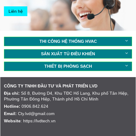
Liên hệ
THI CÔNG HỆ THỐNG HVAC
SẢN XUẤT TỦ ĐIỀU KHIỂN
THIẾT BỊ PHÒNG SẠCH
CÔNG TY TNHH ĐẦU TƯ VÀ PHÁT TRIỂN LVD
Địa chỉ:
Số 8, Đường D4, Khu TĐC Hố Lang, Khu phố Tân Hiệp,
Phường Tân Đông Hiệp, Thành phố Hồ Chí Minh
Hotline:
0906.842.624
Email:
Cty.lvd@gmail.com
Website
: https://lvdtech.vn