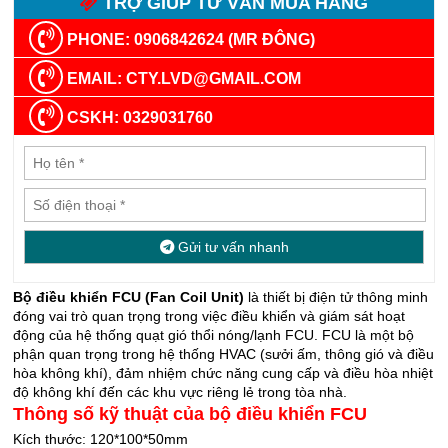
TRỢ GIÚP TƯ VẤN MUA HÀNG
PHONE: 0906842624 (MR ĐÔNG)
EMAIL: CTY.LVD@GMAIL.COM
CSKH: 0329031760
Gửi tư vấn nhanh
Bộ điều khiển FCU (Fan Coil Unit)
là thiết bị điện tử thông minh
đóng vai trò quan trọng trong việc điều khiển và giám sát hoạt
động của hệ thống quạt gió thổi nóng/lạnh FCU. FCU là một bộ
phận quan trọng trong hệ thống HVAC (sưởi ấm, thông gió và điều
hòa không khí), đảm nhiệm chức năng cung cấp và điều hòa nhiệt
độ không khí đến các khu vực riêng lẻ trong tòa nhà.
Thông số kỹ thuật của bộ điều khiển FCU
Kích thước: 120*100*50mm