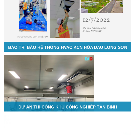
BẢO TRÌ BẢO HỆ THỐNG HVAC KCN HÓA DẦU LONG SƠN
DỰ ÁN THI CÔNG KHU CÔNG NGHIỆP TÂN BÌNH