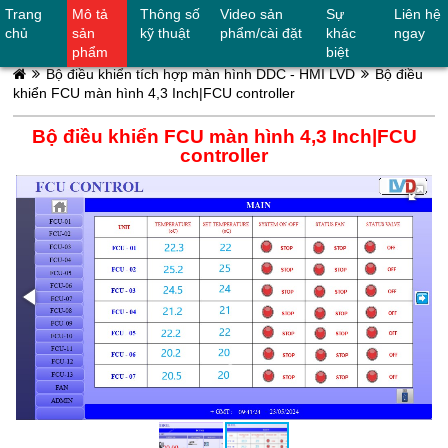
Trang
Mô tả
Thông số
Video sản
Sự
Liên hệ
0906842624
chủ
sản
kỹ thuật
phẩm/cài đặt
khác
ngay
phẩm
biệt
Bộ điều khiển tích hợp màn hình DDC - HMI LVD
Bộ điều
khiển FCU màn hình 4,3 Inch|FCU controller
Bộ điều khiển FCU màn hình 4,3 Inch|FCU
controller