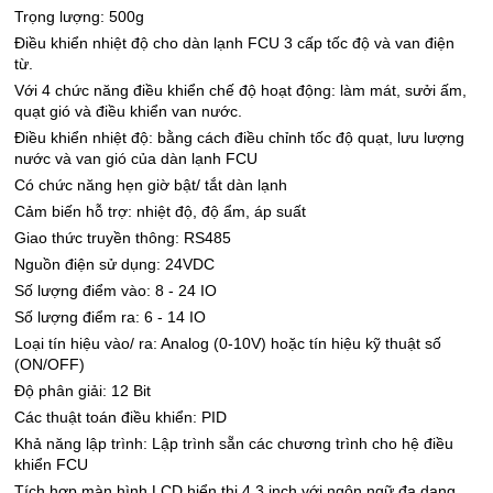
Trọng lượng: 500g
Điều khiển nhiệt độ cho dàn lạnh FCU 3 cấp tốc độ và van điện
từ.
Với 4 chức năng điều khiển chế độ hoạt động: làm mát, sưởi ấm,
quạt gió và điều khiển van nước.
Điều khiển nhiệt độ: bằng cách điều chỉnh tốc độ quạt, lưu lượng
nước và van gió của dàn lạnh FCU
Có chức năng hẹn giờ bật/ tắt dàn lạnh
Cảm biến hỗ trợ: nhiệt độ, độ ẩm, áp suất
Giao thức truyền thông: RS485
Nguồn điện sử dụng: 24VDC
Số lượng điểm vào: 8 - 24 IO
Số lượng điểm ra: 6 - 14 IO
Loại tín hiệu vào/ ra: Analog (0-10V) hoặc tín hiệu kỹ thuật số
(ON/OFF)
Độ phân giải: 12 Bit
Các thuật toán điều khiển: PID
Khả năng lập trình: Lập trình sẵn các chương trình cho hệ điều
khiển FCU
Tích hợp màn hình LCD hiển thị 4,3 inch với ngôn ngữ đa dạng