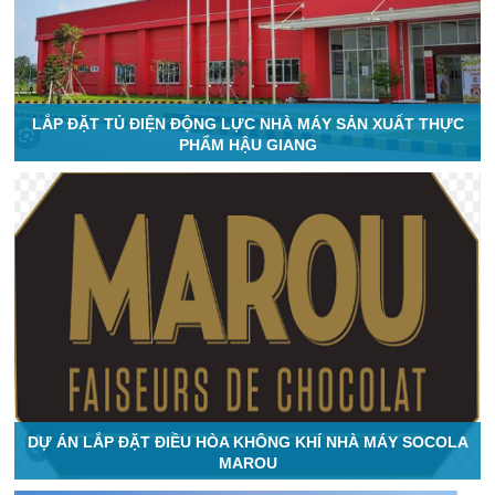
LẮP ĐẶT TỦ ĐIỆN ĐỘNG LỰC NHÀ MÁY SẢN XUẤT THỰC
PHẨM HẬU GIANG
DỰ ÁN LẮP ĐẶT ĐIỀU HÒA KHÔNG KHÍ NHÀ MÁY SOCOLA
MAROU