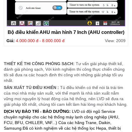
Bộ điều khiển AHU màn hình 7 Inch (AHU controller)
Giá:
4.000.000 đ - 8.000.000 đ
View: 2009
THIẾT KẾ THI CÔNG PHÒNG SẠCH:
Tư vấn giải pháp thiết kế,
đánh giá phòng sạch, Với kinh nghiệm thi công thực chiến chúng
tôi sẽ đưa ra các hoạch định thi công với những giải pháp tối ưu
nhất.
SẢN XUẤT TỦ ĐIỀU KHIỂN :
Tủ điều khiển có thể nói là trái tim
của mọi nhà máy sản xuất, với thế mạnh là nhà sản xuất nắm
vững mọi nguyên lý hoạt động của hệ thống, nên LVD sẽ đưa ra
giải pháp tốt nhất, chúng tôi cam kết làm hài lòng mọi khách hàng.
DỊCH VỤ BẢO TRÌ - BẢO DƯỠNG:
LVD có đội ngũ Service
chuyên nghiệp cho các hệ thống máy lạnh công nghiệp (AHU,
FCU, BFU, CHILLER, VAF...) Của các hãng Trane, Daikin,
Samsung.Đã có kinh nghiệm về các hệ thống lọc Hepa, thiết bị