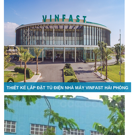
THIẾT KẾ LẮP ĐẶT TỦ ĐIỆN NHÀ MÁY VINFAST HẢI PHÒNG