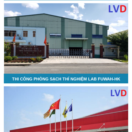
THI CÔNG PHÒNG SẠCH THÍ NGHIỆM LAB FUWAH-HK