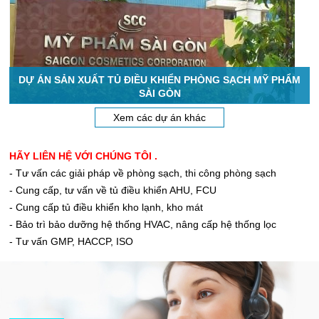
DỰ ÁN SẢN XUẤT TỦ ĐIỀU KHIỂN PHÒNG SẠCH MỸ PHẨM
SÀI GÒN
Xem các dự án khác
HÃY LIÊN HỆ VỚI CHÚNG TÔI .
- Tư vấn các giải pháp về phòng sạch, thi công phòng sạch
- Cung cấp, tư vấn về tủ điều khiển AHU, FCU
- Cung cấp tủ điều khiển kho lạnh, kho mát
- Bảo trì bảo dưỡng hệ thống HVAC, nâng cấp hệ thống lọc
- Tư vấn GMP, HACCP, ISO