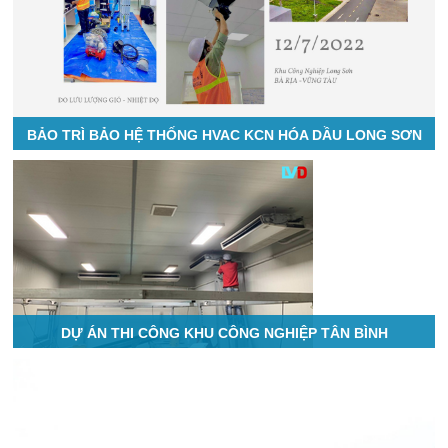
BẢO TRÌ BẢO HỆ THỐNG HVAC KCN HÓA DẦU LONG SƠN
DỰ ÁN THI CÔNG KHU CÔNG NGHIỆP TÂN BÌNH