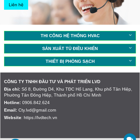
Liên hệ
THI CÔNG HỆ THỐNG HVAC
SẢN XUẤT TỦ ĐIỀU KHIỂN
THIẾT BỊ PHÒNG SẠCH
CÔNG TY TNHH ĐẦU TƯ VÀ PHÁT TRIỂN LVD
Địa chỉ:
Số 8, Đường D4, Khu TĐC Hố Lang, Khu phố Tân Hiệp,
Phường Tân Đông Hiệp, Thành phố Hồ Chí Minh
Hotline:
0906.842.624
Email:
Cty.lvd@gmail.com
Website
: https://lvdtech.vn