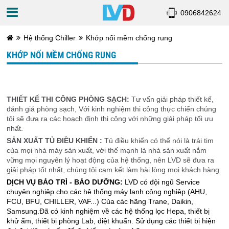
0906842624
Hệ thống Chiller
Khớp nối mềm chống rung
KHỚP NỐI MỀM CHỐNG RUNG
THIẾT KẾ THI CÔNG PHÒNG SẠCH:
Tư vấn giải pháp thiết kế,
đánh giá phòng sạch, Với kinh nghiệm thi công thực chiến chúng
tôi sẽ đưa ra các hoạch định thi công với những giải pháp tối ưu
nhất.
SẢN XUẤT TỦ ĐIỀU KHIỂN :
Tủ điều khiển có thể nói là trái tim
của mọi nhà máy sản xuất, với thế mạnh là nhà sản xuất nắm
vững mọi nguyên lý hoạt động của hệ thống, nên LVD sẽ đưa ra
giải pháp tốt nhất, chúng tôi cam kết làm hài lòng mọi khách hàng.
DỊCH VỤ BẢO TRÌ - BẢO DƯỠNG:
LVD có đội ngũ Service
chuyên nghiệp cho các hệ thống máy lạnh công nghiệp (AHU,
FCU, BFU, CHILLER, VAF...) Của các hãng Trane, Daikin,
Samsung.Đã có kinh nghiệm về các hệ thống lọc Hepa, thiết bị
khử ẩm, thiết bị phòng Lab, diệt khuẩn. Sử dụng các thiết bị hiện