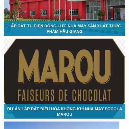
LẮP ĐẶT TỦ ĐIỆN ĐỘNG LỰC NHÀ MÁY SẢN XUẤT THỰC
PHẨM HẬU GIANG
DỰ ÁN LẮP ĐẶT ĐIỀU HÒA KHÔNG KHÍ NHÀ MÁY SOCOLA
MAROU