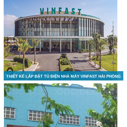
THIẾT KẾ LẮP ĐẶT TỦ ĐIỆN NHÀ MÁY VINFAST HẢI PHÒNG