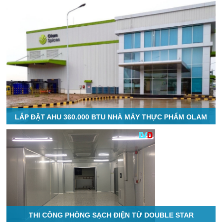
LẮP ĐẶT AHU 360.000 BTU NHÀ MÁY THỰC PHẨM OLAM
THI CÔNG PHÒNG SẠCH ĐIỆN TỬ DOUBLE STAR