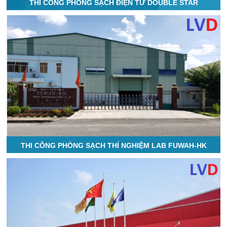
THI CÔNG PHÒNG SẠCH ĐIỆN TỬ DOUBLE STAR
THI CÔNG PHÒNG SẠCH THÍ NGHIỆM LAB FUWAH-HK