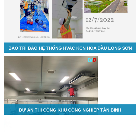
BẢO TRÌ BẢO HỆ THỐNG HVAC KCN HÓA DẦU LONG SƠN
DỰ ÁN THI CÔNG KHU CÔNG NGHIỆP TÂN BÌNH