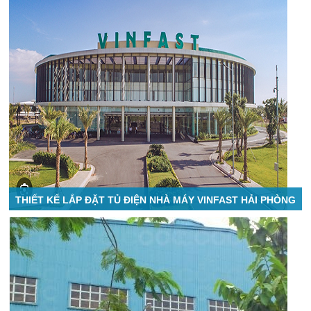
THIẾT KẾ LẮP ĐẶT TỦ ĐIỆN NHÀ MÁY VINFAST HẢI PHÒNG