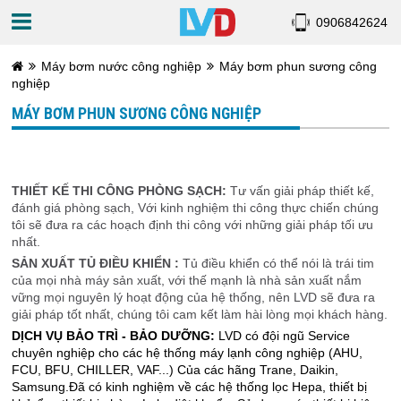
0906842624
Máy bơm nước công nghiệp
Máy bơm phun sương công
nghiệp
MÁY BƠM PHUN SƯƠNG CÔNG NGHIỆP
THIẾT KẾ THI CÔNG PHÒNG SẠCH:
Tư vấn giải pháp thiết kế,
đánh giá phòng sạch, Với kinh nghiệm thi công thực chiến chúng
tôi sẽ đưa ra các hoạch định thi công với những giải pháp tối ưu
nhất.
SẢN XUẤT TỦ ĐIỀU KHIỂN :
Tủ điều khiển có thể nói là trái tim
của mọi nhà máy sản xuất, với thế mạnh là nhà sản xuất nắm
vững mọi nguyên lý hoạt động của hệ thống, nên LVD sẽ đưa ra
giải pháp tốt nhất, chúng tôi cam kết làm hài lòng mọi khách hàng.
DỊCH VỤ BẢO TRÌ - BẢO DƯỠNG:
LVD có đội ngũ Service
chuyên nghiệp cho các hệ thống máy lạnh công nghiệp (AHU,
FCU, BFU, CHILLER, VAF...) Của các hãng Trane, Daikin,
Samsung.Đã có kinh nghiệm về các hệ thống lọc Hepa, thiết bị