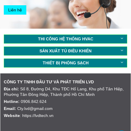
Liên hệ
THI CÔNG HỆ THỐNG HVAC
SẢN XUẤT TỦ ĐIỀU KHIỂN
THIẾT BỊ PHÒNG SẠCH
CÔNG TY TNHH ĐẦU TƯ VÀ PHÁT TRIỂN LVD
Địa chỉ:
Số 8, Đường D4, Khu TĐC Hố Lang, Khu phố Tân Hiệp,
Phường Tân Đông Hiệp, Thành phố Hồ Chí Minh
Hotline:
0906.842.624
Email:
Cty.lvd@gmail.com
Website
: https://lvdtech.vn