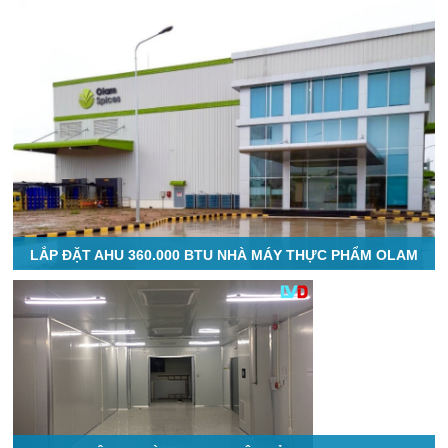
LẮP ĐẶT AHU 360.000 BTU NHÀ MÁY THỰC PHẨM OLAM