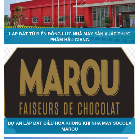
LẮP ĐẶT TỦ ĐIỆN ĐỘNG LỰC NHÀ MÁY SẢN XUẤT THỰC
PHẨM HẬU GIANG
DỰ ÁN LẮP ĐẶT ĐIỀU HÒA KHÔNG KHÍ NHÀ MÁY SOCOLA
MAROU