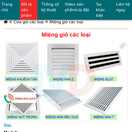
Trang
Mô tả
Thông số
Video sản
Sự
Liên hệ
0906842624
chủ
sản
kỹ thuật
phẩm/cài đặt
khác
ngay
phẩm
biệt
Cửa gió các loại
Miệng gió các loại
Miệng gió các loại
Giá: