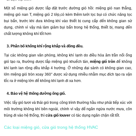
Một số miệng gió được lắp đặt trước đường gió hồi: miệng gió nan thẳng,
miệng gió nan T, miệng gió 2 lớp,có kèm thêm lưới lọc bụi có chức năng lọc
bụi bẩn, trước khi đưa không khí vào thiết bị cung cấp đến không gian sử
dụng, chính vì vậy mà làm giảm bụi bẩn trong hệ thống, thiết bị, mang đến
chất lượng không khí tốt hơn
3. Phân bố không khí rộng khắp và đồng đều.
Tại các không gian văn phòng, không khí lạnh do điều hòa âm trần nối ống
gió tạo ra, thường được lắp miệng gió khuếch tán,
miệng gió tròn
để không
khí lạnh lan rộng đều khắp 4 hướng. Ở những đại sảnh có không gian cao,
lớn miệng gió tròn xoay 360° được xử dụng nhiều nhằm mục đích tạo ra vận
tốc ra ở miệng lớn để không khí lạnh đi xa hơn.
4. Bảo vệ hệ thống đường ống gió.
Việc lấy gió tươi và thải gió trong công trình thường hầu như phải tiếp xúc với
môi trường không khí bên ngoài, chính vì vậy để ngăn ngừa nước mưa, côn
trùng đi vào hệ thống, thì
cửa gió louver
có tác dụng ngăn chặn rất tốt.
Các loại miệng gió, cửa gió trong hệ thống HVAC