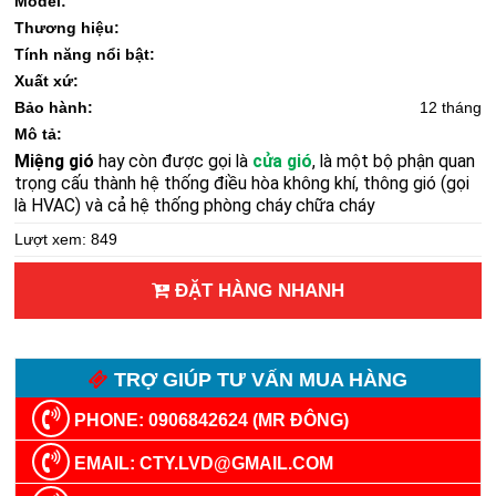
Model:
Thương hiệu:
Tính năng nổi bật:
Xuất xứ:
Bảo hành:
12 tháng
Mô tả:
Miệng gió
hay còn được gọi là
cửa gió
, là một bộ phận quan
trọng cấu thành hệ thống điều hòa không khí, thông gió (gọi
là HVAC) và cả hệ thống phòng cháy chữa cháy
Lượt xem: 849
ĐẶT HÀNG NHANH
TRỢ GIÚP TƯ VẤN MUA HÀNG
PHONE: 0906842624 (MR ĐÔNG)
EMAIL: CTY.LVD@GMAIL.COM