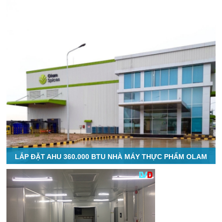
LẮP ĐẶT AHU 360.000 BTU NHÀ MÁY THỰC PHẨM OLAM