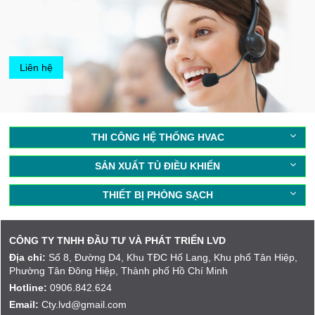
Liên hệ
THI CÔNG HỆ THỐNG HVAC
SẢN XUẤT TỦ ĐIỀU KHIỂN
THIẾT BỊ PHÒNG SẠCH
CÔNG TY TNHH ĐẦU TƯ VÀ PHÁT TRIỂN LVD
Địa chỉ:
Số 8, Đường D4, Khu TĐC Hố Lang, Khu phố Tân Hiệp,
Phường Tân Đông Hiệp, Thành phố Hồ Chí Minh
Hotline:
0906.842.624
Email:
Cty.lvd@gmail.com