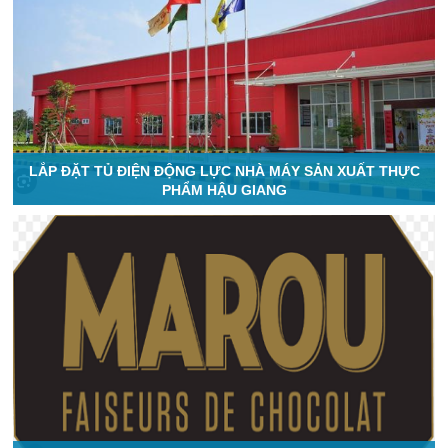
LẮP ĐẶT TỦ ĐIỆN ĐỘNG LỰC NHÀ MÁY SẢN XUẤT THỰC
PHẨM HẬU GIANG