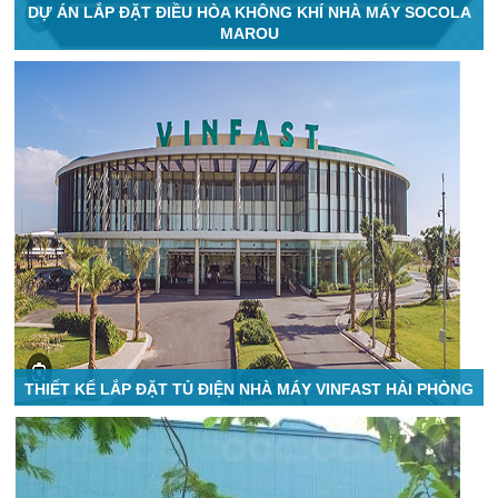
DỰ ÁN LẮP ĐẶT ĐIỀU HÒA KHÔNG KHÍ NHÀ MÁY SOCOLA
MAROU
THIẾT KẾ LẮP ĐẶT TỦ ĐIỆN NHÀ MÁY VINFAST HẢI PHÒNG