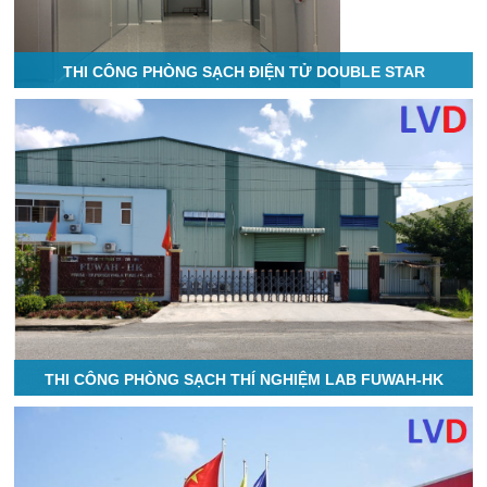
THI CÔNG PHÒNG SẠCH ĐIỆN TỬ DOUBLE STAR
THI CÔNG PHÒNG SẠCH THÍ NGHIỆM LAB FUWAH-HK