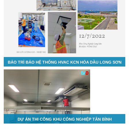
BẢO TRÌ BẢO HỆ THỐNG HVAC KCN HÓA DẦU LONG SƠN
DỰ ÁN THI CÔNG KHU CÔNG NGHIỆP TÂN BÌNH