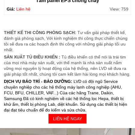
Tấm panel EPS chống cháy
Giá:
Liên hệ
View: 759
THIẾT KẾ THI CÔNG PHÒNG SẠCH:
Tư vấn giải pháp thiết kế,
đánh giá phòng sạch, Với kinh nghiệm thi công thực chiến chúng
tôi sẽ đưa ra các hoạch định thi công với những giải pháp tối ưu
nhất.
SẢN XUẤT TỦ ĐIỀU KHIỂN :
Tủ điều khiển có thể nói là trái tim
của mọi nhà máy sản xuất, với thế mạnh là nhà sản xuất nắm
vững mọi nguyên lý hoạt động của hệ thống, nên LVD sẽ đưa ra
giải pháp tốt nhất, chúng tôi cam kết làm hài lòng mọi khách hàng.
DỊCH VỤ BẢO TRÌ - BẢO DƯỠNG:
LVD có đội ngũ Service
chuyên nghiệp cho các hệ thống máy lạnh công nghiệp (AHU,
FCU, BFU, CHILLER, VAF...) Của các hãng Trane, Daikin,
Samsung.Đã có kinh nghiệm về các hệ thống lọc Hepa, thiết bị
khử ẩm, thiết bị phòng Lab, diệt khuẩn. Sử dụng các thiết bị hiện
đại đạt tiêu chuẩn để đo kiểm và sửa chữa.
LIÊN HỆ NGAY