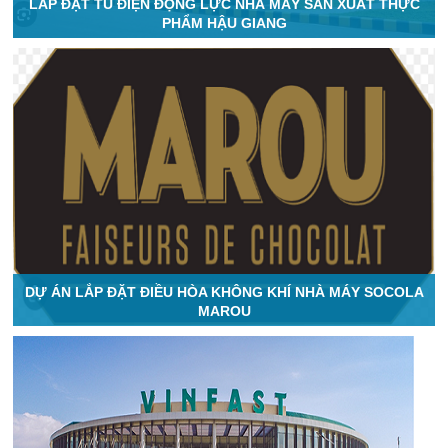
LẮP ĐẶT TỦ ĐIỆN ĐỘNG LỰC NHÀ MÁY SẢN XUẤT THỰC
PHẨM HẬU GIANG
DỰ ÁN LẮP ĐẶT ĐIỀU HÒA KHÔNG KHÍ NHÀ MÁY SOCOLA
MAROU