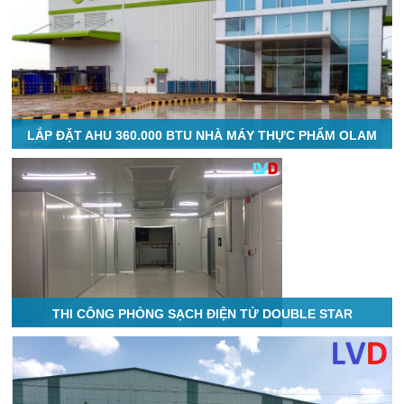
LẮP ĐẶT AHU 360.000 BTU NHÀ MÁY THỰC PHẨM OLAM
THI CÔNG PHÒNG SẠCH ĐIỆN TỬ DOUBLE STAR