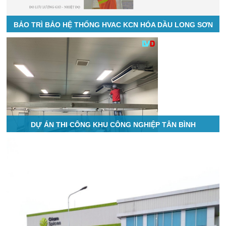
BẢO TRÌ BẢO HỆ THỐNG HVAC KCN HÓA DẦU LONG SƠN
DỰ ÁN THI CÔNG KHU CÔNG NGHIỆP TÂN BÌNH