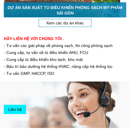
DỰ ÁN SẢN XUẤT TỦ ĐIỀU KHIỂN PHÒNG SẠCH MỸ PHẨM
SÀI GÒN
Xem các dự án khác
HÃY LIÊN HỆ VỚI CHÚNG TÔI .
- Tư vấn các giải pháp về phòng sạch, thi công phòng sạch
- Cung cấp, tư vấn về tủ điều khiển AHU, FCU
- Cung cấp tủ điều khiển kho lạnh, kho mát
- Bảo trì bảo dưỡng hệ thống HVAC, nâng cấp hệ thống lọc
- Tư vấn GMP, HACCP, ISO
Liên hệ