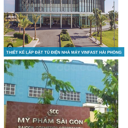
THIẾT KẾ LẮP ĐẶT TỦ ĐIỆN NHÀ MÁY VINFAST HẢI PHÒNG