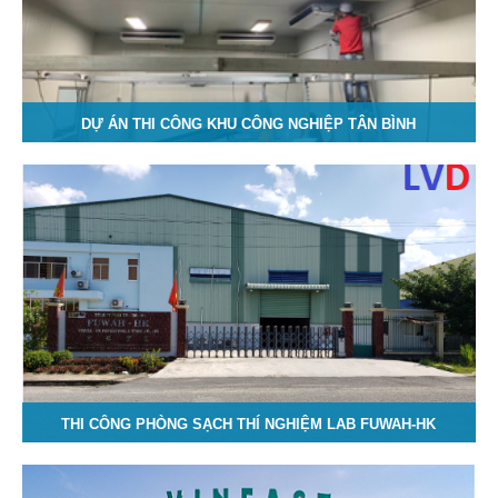
DỰ ÁN THI CÔNG KHU CÔNG NGHIỆP TÂN BÌNH
THI CÔNG PHÒNG SẠCH THÍ NGHIỆM LAB FUWAH-HK