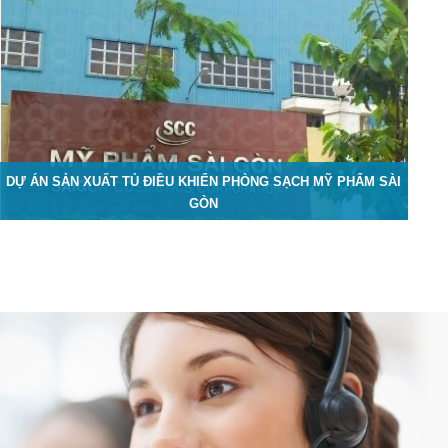
DỰ ÁN SẢN XUẤT TỦ ĐIỀU KHIỂN PHÒNG SẠCH MỸ PHẨM SÀI
GÒN