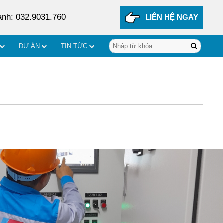
anh: 032.9031.760
LIÊN HỆ NGAY
DỰ ÁN
TIN TỨC