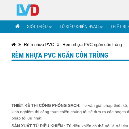
GIỚI THIỆU
TỦ ĐIỀU KHIỂN HVAC
THIẾT BỊ
Rèm nhựa PVC
Rèm nhựa PVC ngăn côn trùng
RÈM NHỰA PVC NGĂN CÔN TRÙNG
THIẾT KẾ THI CÔNG PHÒNG SẠCH:
Tư vấn giải pháp thiết kế
kinh nghiệm thi công thực chiến chúng tôi sẽ đưa ra các hoạch đ
pháp tối ưu nhất.
SẢN XUẤT TỦ ĐIỀU KHIỂN :
Tủ điều khiển có thể nói là trái t