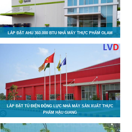
LẮP ĐẶT AHU 360.000 BTU NHÀ MÁY THỰC PHẨM OLAM
LẮP ĐẶT TỦ ĐIỆN ĐỘNG LỰC NHÀ MÁY SẢN XUẤT THỰC
PHẨM HẬU GIANG