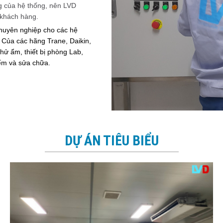
g của hệ thống, nên LVD
i khách hàng.
chuyên nghiệp cho các hệ
Của các hãng Trane, Daikin,
hử ẩm, thiết bị phòng Lab,
iểm và sửa chữa.
DỰ ÁN TIÊU BIỂU