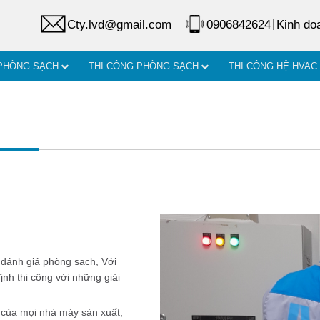
|
Cty.lvd@gmail.com
0906842624
Kinh do
 PHÒNG SẠCH
THI CÔNG PHÒNG SẠCH
THI CÔNG HỆ HVAC
, đánh giá phòng sạch, Với
ịnh thi công với những giải
im của mọi nhà máy sản xuất,