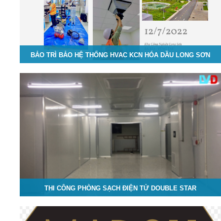
BẢO TRÌ BẢO HỆ THỐNG HVAC KCN HÓA DẦU LONG SƠN
THI CÔNG PHÒNG SẠCH ĐIỆN TỬ DOUBLE STAR