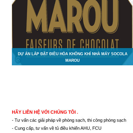
DỰ ÁN LẮP ĐẶT ĐIỀU HÒA KHÔNG KHÍ NHÀ MÁY SOCOLA
MAROU
HÃY LIÊN HỆ VỚI CHÚNG TÔI .
- Tư vấn các giải pháp về phòng sạch, thi công phòng sạch
- Cung cấp, tư vấn về tủ điều khiển AHU, FCU