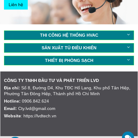
Liên hệ
THI CÔNG HỆ THỐNG HVAC
SẢN XUẤT TỦ ĐIỀU KHIỂN
THIẾT BỊ PHÒNG SẠCH
CÔNG TY TNHH ĐẦU TƯ VÀ PHÁT TRIỂN LVD
Địa chỉ:
Số 8, Đường D4, Khu TĐC Hố Lang, Khu phố Tân Hiệp,
Phường Tân Đông Hiệp, Thành phố Hồ Chí Minh
Hotline:
0906.842.624
Email:
Cty.lvd@gmail.com
Website
: https://lvdtech.vn