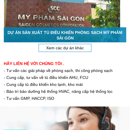
DỰ ÁN SẢN XUẤT TỦ ĐIỀU KHIỂN PHÒNG SẠCH MỸ PHẨM
SÀI GÒN
Xem các dự án khác
HÃY LIÊN HỆ VỚI CHÚNG TÔI .
- Tư vấn các giải pháp về phòng sạch, thi công phòng sạch
- Cung cấp, tư vấn về tủ điều khiển AHU, FCU
- Cung cấp tủ điều khiển kho lạnh, kho mát
- Bảo trì bảo dưỡng hệ thống HVAC, nâng cấp hệ thống lọc
- Tư vấn GMP, HACCP, ISO