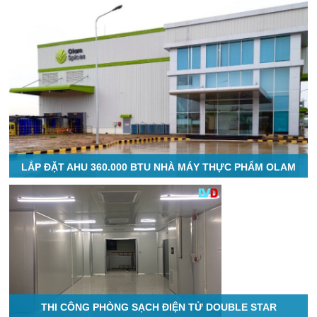
LẮP ĐẶT AHU 360.000 BTU NHÀ MÁY THỰC PHẨM OLAM
THI CÔNG PHÒNG SẠCH ĐIỆN TỬ DOUBLE STAR