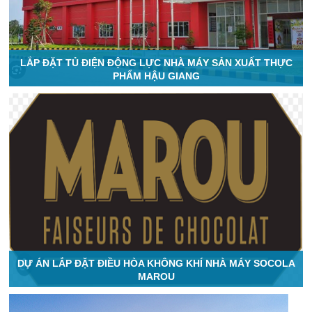
LẮP ĐẶT TỦ ĐIỆN ĐỘNG LỰC NHÀ MÁY SẢN XUẤT THỰC
PHẨM HẬU GIANG
DỰ ÁN LẮP ĐẶT ĐIỀU HÒA KHÔNG KHÍ NHÀ MÁY SOCOLA
MAROU