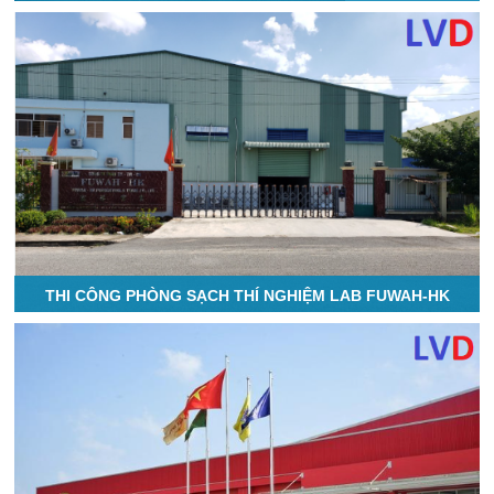
THI CÔNG PHÒNG SẠCH THÍ NGHIỆM LAB FUWAH-HK