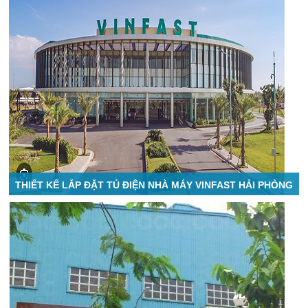
THIẾT KẾ LẮP ĐẶT TỦ ĐIỆN NHÀ MÁY VINFAST HẢI PHÒNG