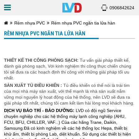
0906842624
Rèm nhựa PVC
Rèm nhựa PVC ngăn tia lửa hàn
RÈM NHỰA PVC NGĂN TIA LỬA HÀN
THIẾT KẾ THI CÔNG PHÒNG SẠCH:
Tư vấn giải pháp thiết kế,
đánh giá phòng sạch, Với kinh nghiệm thi công thực chiến chúng
tôi sẽ đưa ra các hoạch định thi công với những giải pháp tối ưu
nhất.
SẢN XUẤT TỦ ĐIỀU KHIỂN :
Tủ điều khiển có thể nói là trái tim
của mọi nhà máy sản xuất, với thế mạnh là nhà sản xuất nắm
vững mọi nguyên lý hoạt động của hệ thống, nên LVD sẽ đưa ra
giải pháp tốt nhất, chúng tôi cam kết làm hài lòng mọi khách hàng.
DỊCH VỤ BẢO TRÌ - BẢO DƯỠNG:
LVD có đội ngũ Service
chuyên nghiệp cho các hệ thống máy lạnh công nghiệp (AHU,
FCU, BFU, CHILLER, VAF...) Của các hãng Trane, Daikin,
Samsung.Đã có kinh nghiệm về các hệ thống lọc Hepa, thiết bị
khử ẩm, thiết bị phòng Lab, diệt khuẩn. Sử dụng các thiết bị hiện