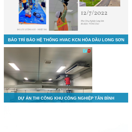
BẢO TRÌ BẢO HỆ THỐNG HVAC KCN HÓA DẦU LONG SƠN
DỰ ÁN THI CÔNG KHU CÔNG NGHIỆP TÂN BÌNH