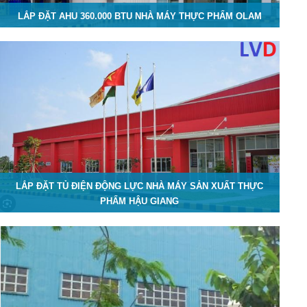
LẮP ĐẶT AHU 360.000 BTU NHÀ MÁY THỰC PHẨM OLAM
LẮP ĐẶT TỦ ĐIỆN ĐỘNG LỰC NHÀ MÁY SẢN XUẤT THỰC
PHẨM HẬU GIANG