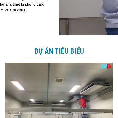
hử ẩm, thiết bị phòng Lab,
iểm và sửa chữa.
DỰ ÁN TIÊU BIỂU