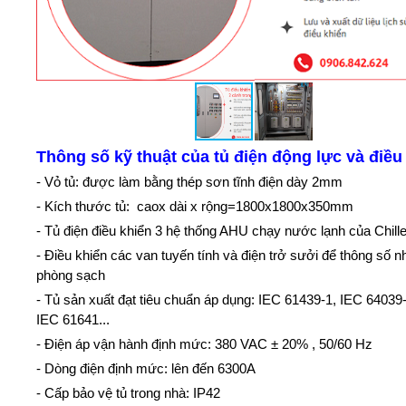
Thông số kỹ thuật của tủ điện động lực và điề
- Vỏ tủ: được làm bằng thép sơn tĩnh điện dày 2mm
- Kích thước tủ: caox dài x rộng=1800x1800x350mm
- Tủ điện điều khiển 3 hệ thống AHU chạy nước lạnh của Chille
- Điều khiển các van tuyến tính và điện trở sưởi để thông số n
phòng sạch
- Tủ sản xuất đạt tiêu chuẩn áp dụng: IEC 61439-1, IEC 64039
IEC 61641...
- Điện áp vận hành định mức: 380 VAC ± 20% , 50/60 Hz
- Dòng điện định mức: lên đến 6300A
- Cấp bảo vệ tủ trong nhà: IP42