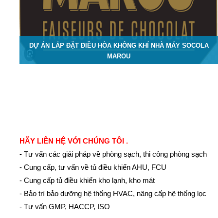
DỰ ÁN LẮP ĐẶT ĐIỀU HÒA KHÔNG KHÍ NHÀ MÁY SOCOLA
MAROU
HÃY LIÊN HỆ VỚI CHÚNG TÔI .
- Tư vấn các giải pháp về phòng sạch, thi công phòng sạch
- Cung cấp, tư vấn về tủ điều khiển AHU, FCU
- Cung cấp tủ điều khiển kho lạnh, kho mát
- Bảo trì bảo dưỡng hệ thống HVAC, nâng cấp hệ thống lọc
- Tư vấn GMP, HACCP, ISO