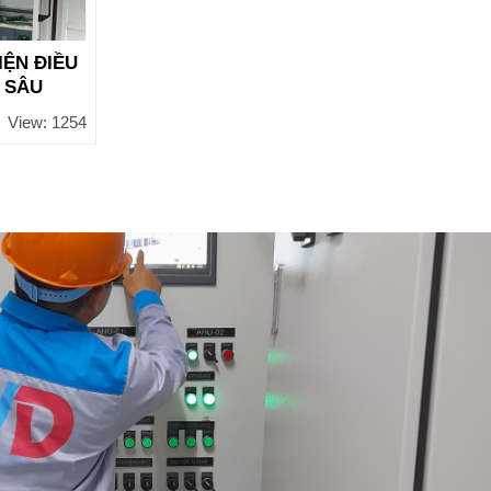
IỆN ĐIỀU
 SÂU
View: 1254