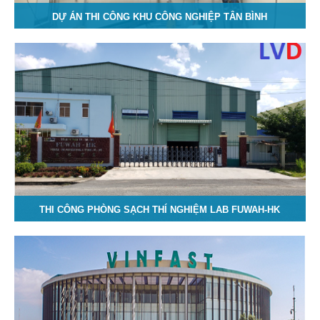
DỰ ÁN THI CÔNG KHU CÔNG NGHIỆP TÂN BÌNH
THI CÔNG PHÒNG SẠCH THÍ NGHIỆM LAB FUWAH-HK