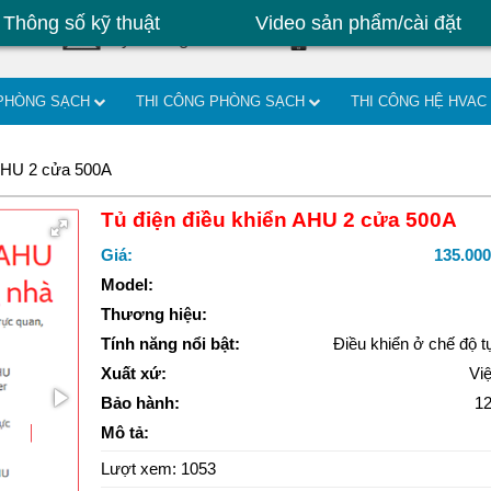
Thông số kỹ thuật
Video sản phẩm/cài đặt
|
Cty.lvd@gmail.com
0906842624
Kinh do
 PHÒNG SẠCH
THI CÔNG PHÒNG SẠCH
THI CÔNG HỆ HVAC
 AHU 2 cửa 500A
Tủ điện điều khiển AHU 2 cửa 500A
Giá:
135.000
Model:
Thương hiệu:
Tính năng nổi bật:
Điều khiển ở chế độ 
Xuất xứ:
Vi
Bảo hành:
12
Mô tả:
Lượt xem: 1053