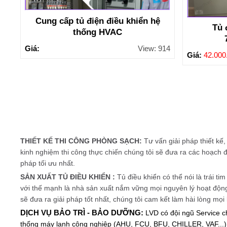
Cung cấp tủ điện điều khiển hệ
Tủ 
thống HVAC
Giá:
View: 914
Giá:
42.000
THIẾT KẾ THI CÔNG PHÒNG SẠCH:
Tư vấn giải pháp thiết kế
kinh nghiệm thi công thực chiến chúng tôi sẽ đưa ra các hoạch đ
pháp tối ưu nhất.
SẢN XUẤT TỦ ĐIỀU KHIỂN :
Tủ điều khiển có thể nói là trái t
với thế mạnh là nhà sản xuất nắm vững mọi nguyên lý hoạt độn
sẽ đưa ra giải pháp tốt nhất, chúng tôi cam kết làm hài lòng mọ
DỊCH VỤ BẢO TRÌ - BẢO DƯỠNG:
LVD có đội ngũ Service 
thống máy lạnh công nghiệp (AHU, FCU, BFU, CHILLER, VAF...) 