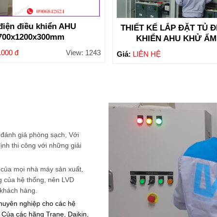
điện điều khiển AHU
THIẾT KẾ LẮP ĐẶT TỦ Đ
700x1200x300mm
KHIỂN AHU KHỬ ẨM
.000 đ
View: 1243
Giá:
LIÊN HỆ
, đánh giá phòng sạch, Với
ịnh thi công với những giải
im của mọi nhà máy sản xuất,
g của hệ thống, nên LVD
i khách hàng.
chuyên nghiệp cho các hệ
Của các hãng Trane, Daikin,