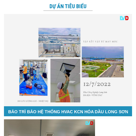
DỰ ÁN TIÊU BIỂU
BẢO TRÌ BẢO HỆ THỐNG HVAC KCN HÓA DẦU LONG SƠN