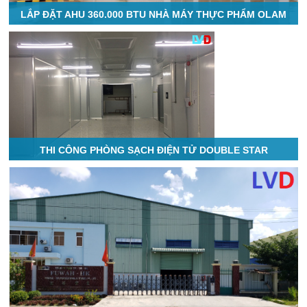
LẮP ĐẶT AHU 360.000 BTU NHÀ MÁY THỰC PHẨM OLAM
THI CÔNG PHÒNG SẠCH ĐIỆN TỬ DOUBLE STAR