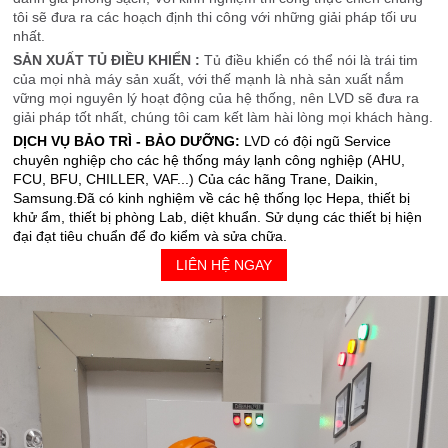
tôi sẽ đưa ra các hoạch định thi công với những giải pháp tối ưu
nhất.
SẢN XUẤT TỦ ĐIỀU KHIỂN :
Tủ điều khiển có thể nói là trái tim
của mọi nhà máy sản xuất, với thế mạnh là nhà sản xuất nắm
vững mọi nguyên lý hoạt động của hệ thống, nên LVD sẽ đưa ra
giải pháp tốt nhất, chúng tôi cam kết làm hài lòng mọi khách hàng.
DỊCH VỤ BẢO TRÌ - BẢO DƯỠNG:
LVD có đội ngũ Service
chuyên nghiệp cho các hệ thống máy lạnh công nghiệp (AHU,
FCU, BFU, CHILLER, VAF...) Của các hãng Trane, Daikin,
Samsung.Đã có kinh nghiệm về các hệ thống lọc Hepa, thiết bị
khử ẩm, thiết bị phòng Lab, diệt khuẩn. Sử dụng các thiết bị hiện
đại đạt tiêu chuẩn để đo kiểm và sửa chữa.
LIÊN HỆ NGAY