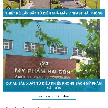
THIẾT KẾ LẮP ĐẶT TỦ ĐIỆN NHÀ MÁY VINFAST HẢI PHÒNG
DỰ ÁN SẢN XUẤT TỦ ĐIỀU KHIỂN PHÒNG SẠCH MỸ PHẨM
SÀI GÒN
Xem các dự án khác