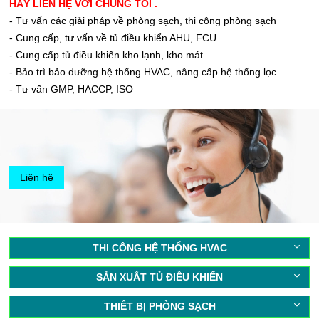
HÃY LIÊN HỆ VỚI CHÚNG TÔI .
- Tư vấn các giải pháp về phòng sạch, thi công phòng sạch
- Cung cấp, tư vấn về tủ điều khiển AHU, FCU
- Cung cấp tủ điều khiển kho lạnh, kho mát
- Bảo trì bảo dưỡng hệ thống HVAC, nâng cấp hệ thống lọc
- Tư vấn GMP, HACCP, ISO
Liên hệ
THI CÔNG HỆ THỐNG HVAC
SẢN XUẤT TỦ ĐIỀU KHIỂN
THIẾT BỊ PHÒNG SẠCH