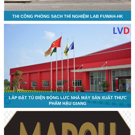
THI CÔNG PHÒNG SẠCH THÍ NGHIỆM LAB FUWAH-HK
LẮP ĐẶT TỦ ĐIỆN ĐỘNG LỰC NHÀ MÁY SẢN XUẤT THỰC
PHẨM HẬU GIANG