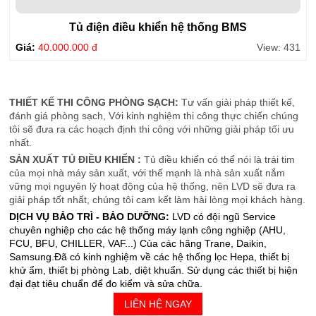
Tủ điện điều khiển hệ thống BMS
Giá:
40.000.000 đ
View: 431
THIẾT KẾ THI CÔNG PHÒNG SẠCH:
Tư vấn giải pháp thiết kế,
đánh giá phòng sạch, Với kinh nghiệm thi công thực chiến chúng
tôi sẽ đưa ra các hoạch định thi công với những giải pháp tối ưu
nhất.
SẢN XUẤT TỦ ĐIỀU KHIỂN :
Tủ điều khiển có thể nói là trái tim
của mọi nhà máy sản xuất, với thế mạnh là nhà sản xuất nắm
vững mọi nguyên lý hoạt động của hệ thống, nên LVD sẽ đưa ra
giải pháp tốt nhất, chúng tôi cam kết làm hài lòng mọi khách hàng.
DỊCH VỤ BẢO TRÌ - BẢO DƯỠNG:
LVD có đội ngũ Service
chuyên nghiệp cho các hệ thống máy lạnh công nghiệp (AHU,
FCU, BFU, CHILLER, VAF...) Của các hãng Trane, Daikin,
Samsung.Đã có kinh nghiệm về các hệ thống lọc Hepa, thiết bị
khử ẩm, thiết bị phòng Lab, diệt khuẩn. Sử dụng các thiết bị hiện
đại đạt tiêu chuẩn để đo kiểm và sửa chữa.
LIÊN HỆ NGAY