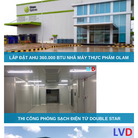
LẮP ĐẶT AHU 360.000 BTU NHÀ MÁY THỰC PHẨM OLAM
THI CÔNG PHÒNG SẠCH ĐIỆN TỬ DOUBLE STAR