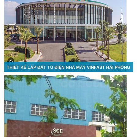
THIẾT KẾ LẮP ĐẶT TỦ ĐIỆN NHÀ MÁY VINFAST HẢI PHÒNG