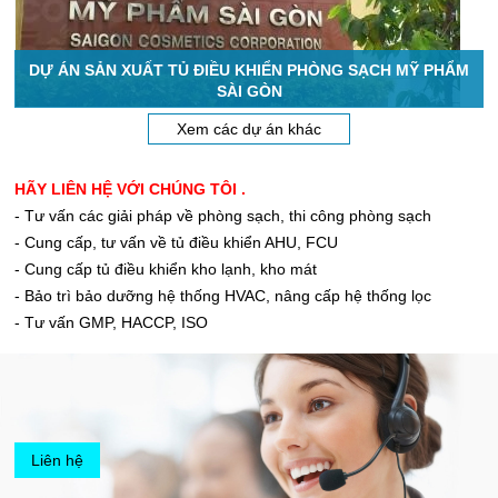
DỰ ÁN SẢN XUẤT TỦ ĐIỀU KHIỂN PHÒNG SẠCH MỸ PHẨM
SÀI GÒN
Xem các dự án khác
HÃY LIÊN HỆ VỚI CHÚNG TÔI .
- Tư vấn các giải pháp về phòng sạch, thi công phòng sạch
- Cung cấp, tư vấn về tủ điều khiển AHU, FCU
- Cung cấp tủ điều khiển kho lạnh, kho mát
- Bảo trì bảo dưỡng hệ thống HVAC, nâng cấp hệ thống lọc
- Tư vấn GMP, HACCP, ISO
Liên hệ