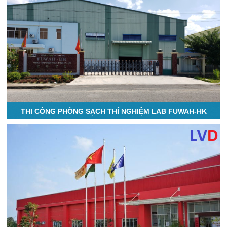
THI CÔNG PHÒNG SẠCH THÍ NGHIỆM LAB FUWAH-HK