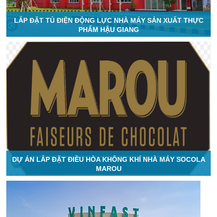
LẮP ĐẶT TỦ ĐIỆN ĐỘNG LỰC NHÀ MÁY SẢN XUẤT THỰC
PHẨM HẬU GIANG
DỰ ÁN LẮP ĐẶT ĐIỀU HÒA KHÔNG KHÍ NHÀ MÁY SOCOLA
MAROU