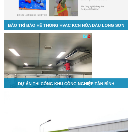
BẢO TRÌ BẢO HỆ THỐNG HVAC KCN HÓA DẦU LONG SƠN
DỰ ÁN THI CÔNG KHU CÔNG NGHIỆP TÂN BÌNH