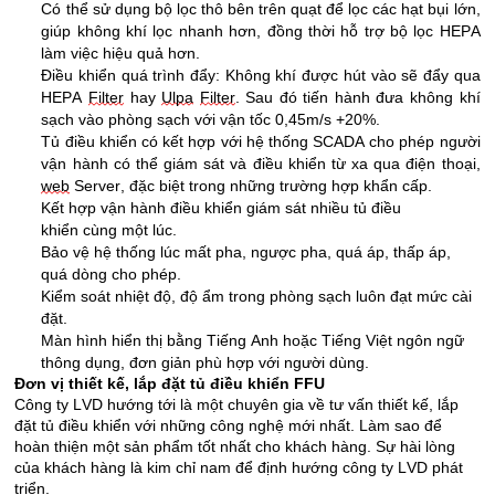
Có thể sử dụng bộ lọc thô bên trên quạt để lọc các hạt bụi lớn, 
giúp không khí lọc nhanh hơn, đồng thời hỗ trợ bộ lọc HEPA 
làm việc hiệu quả hơn.
Điều khiển quá trình đẩy: Không khí được hút vào sẽ đẩy qua 
HEPA 
Filter
 hay 
Ulpa
Filter
. Sau đó tiến hành đưa không khí 
sạch vào phòng sạch với vận tốc 0,45m/s +20%.
Tủ điều khiển có 
kết hợp với hệ thống SCADA cho phép người 
vận hành có thể giám sát và điều khiển từ xa qua điện thoại, 
web
 Server, đặc biệt trong những trường hợp khẩn cấp.
Kết hợp vận hành điều khiển giám sát nhiều tủ điều 
khiển cùng một lúc.
Bảo vệ hệ thống lúc mất pha, ngược pha, quá áp, thấp áp, 
quá dòng cho phép.
Kiểm soát nhiệt độ, độ ẩm trong phòng sạch luôn đạt mức cài 
đặt.
Màn hình hiển thị bằng Tiếng Anh hoặc Tiếng Việt ngôn ngữ 
thông dụng, đơn giản phù hợp với người dùng.
Đơn vị thiết kế, lắp đặt tủ điều khiển FFU
Công ty LVD hướng tới là một chuyên gia về tư vấn thiết kế, lắp 
đặt tủ điều khiển với những công nghệ mới nhất. Làm sao để 
hoàn thiện một sản phẩm tốt nhất cho khách hàng. Sự hài lòng 
của khách hàng là kim chỉ nam để định hướng công ty LVD phát 
triển. 