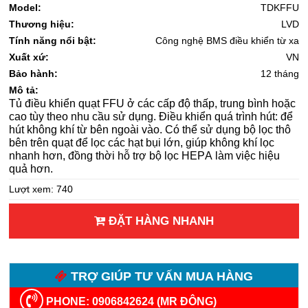
Model:
TDKFFU
Thương hiệu:
LVD
Tính năng nổi bật:
Công nghệ BMS điều khiển từ xa
Xuất xứ:
VN
Bảo hành:
12 tháng
Mô tả:
Tủ điều khiển quạt FFU ở các cấp độ thấp, trung bình hoặc 
cao tùy theo nhu cầu sử dụng. 
Điều khiển quá trình hút: để 
hút không khí từ bên ngoài vào. Có thể sử dụng bộ lọc thô 
bên trên quạt để lọc các hạt bụi lớn, giúp không khí lọc 
nhanh hơn, đồng thời hỗ trợ bộ lọc HEPA làm việc hiệu 
quả hơn.
Lượt xem: 740
ĐẶT HÀNG NHANH
TRỢ GIÚP TƯ VẤN MUA HÀNG
PHONE: 0906842624 (MR ĐÔNG)