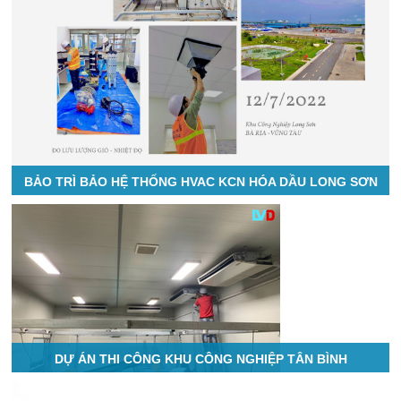
BẢO TRÌ BẢO HỆ THỐNG HVAC KCN HÓA DẦU LONG SƠN
DỰ ÁN THI CÔNG KHU CÔNG NGHIỆP TÂN BÌNH