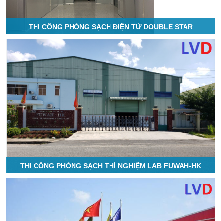
THI CÔNG PHÒNG SẠCH ĐIỆN TỬ DOUBLE STAR
THI CÔNG PHÒNG SẠCH THÍ NGHIỆM LAB FUWAH-HK