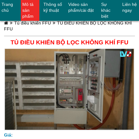
Trang
Mô tả
Thông số
Video sản
Sự
Liên hệ
0906842624
chủ
sản
kỹ thuật
phẩm/cài đặt
khác
ngay
phẩm
biệt
Tủ điều khiển FFU
TỦ ĐIỀU KHIỂN BỘ LỌC KHÔNG KHÍ
FFU
TỦ ĐIỀU KHIỂN BỘ LỌC KHÔNG KHÍ FFU
Giá: