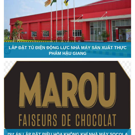
LẮP ĐẶT TỦ ĐIỆN ĐỘNG LỰC NHÀ MÁY SẢN XUẤT THỰC
PHẨM HẬU GIANG
DỰ ÁN LẮP ĐẶT ĐIỀU HÒA KHÔNG KHÍ NHÀ MÁY SOCOLA