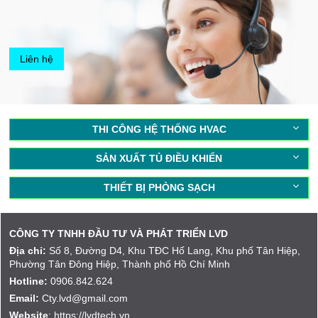
Liên hệ
THI CÔNG HỆ THỐNG HVAC
SẢN XUẤT TỦ ĐIỀU KHIỂN
THIẾT BỊ PHÒNG SẠCH
CÔNG TY TNHH ĐẦU TƯ VÀ PHÁT TRIỂN LVD
Địa chỉ:
Số 8, Đường D4, Khu TĐC Hố Lang, Khu phố Tân Hiệp,
Phường Tân Đông Hiệp, Thành phố Hồ Chí Minh
Hotline:
0906.842.624
Email:
Cty.lvd@gmail.com
Website
: https://lvdtech.vn