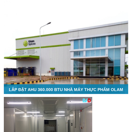
LẮP ĐẶT AHU 360.000 BTU NHÀ MÁY THỰC PHẨM OLAM