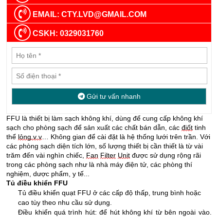
EMAIL: CTY.LVD@GMAIL.COM
CSKH: 0329031760
Gửi tư vấn nhanh
FFU 
là thiết bị làm sạch không khí, dùng để cung cấp không khí 
sạch cho phòng sạch để sản xuất các chất bán dẫn, các 
điốt
 tinh 
thể 
lỏng.v.v
… Không gian để cài đặt là hệ thống lưới trên trần. Với 
các phòng sạch diện tích lớn, số lượng thiết bị cần thiết là từ vài 
trăm đến vài nghìn chiếc, 
Fan
Filter
Unit
 được sử dụng rộng rãi 
trong các phòng sạch như là nhà máy điện tử, các phòng thí 
nghiệm, dược phẩm, y tế...
Tủ điều khiển FFU
Tủ điều khiển quạt FFU ở các cấp độ thấp, trung bình hoặc 
cao tùy theo nhu cầu sử dụng.
Điều khiển quá trình hút: để hút không khí từ bên ngoài vào. 