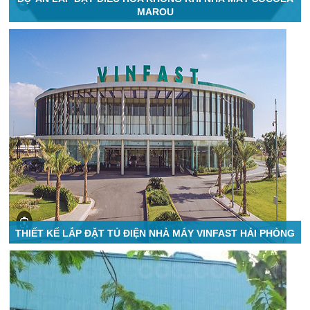
MAROU
THIẾT KẾ LẮP ĐẶT TỦ ĐIỆN NHÀ MÁY VINFAST HẢI PHÒNG