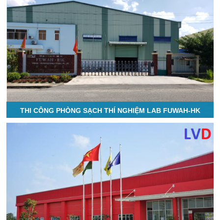
THI CÔNG PHÒNG SẠCH THÍ NGHIỆM LAB FUWAH-HK