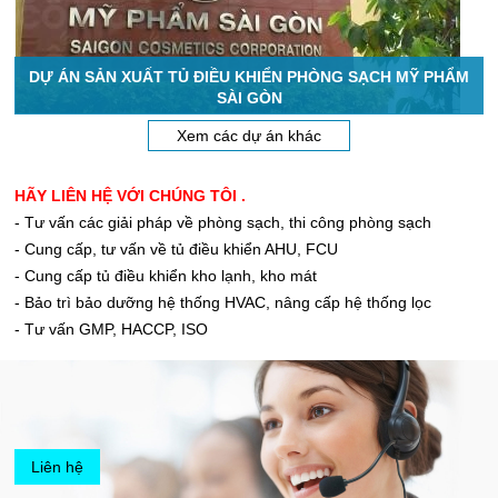
DỰ ÁN SẢN XUẤT TỦ ĐIỀU KHIỂN PHÒNG SẠCH MỸ PHẨM
SÀI GÒN
Xem các dự án khác
HÃY LIÊN HỆ VỚI CHÚNG TÔI .
- Tư vấn các giải pháp về phòng sạch, thi công phòng sạch
- Cung cấp, tư vấn về tủ điều khiển AHU, FCU
- Cung cấp tủ điều khiển kho lạnh, kho mát
- Bảo trì bảo dưỡng hệ thống HVAC, nâng cấp hệ thống lọc
- Tư vấn GMP, HACCP, ISO
Liên hệ