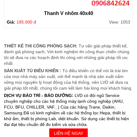
Thanh V nhôm 40x40
Giá:
185.000 đ
View: 1053
THIẾT KẾ THI CÔNG PHÒNG SẠCH:
Tư vấn giải pháp thiết kế,
đánh giá phòng sạch, Với kinh nghiệm thi công thực chiến chúng
tôi sẽ đưa ra các hoạch định thi công với những giải pháp tối ưu
nhất.
SẢN XUẤT TỦ ĐIỀU KHIỂN :
Tủ điều khiển có thể nói là trái tim
của mọi nhà máy sản xuất, với thế mạnh là nhà sản xuất nắm
vững mọi nguyên lý hoạt động của hệ thống, nên LVD sẽ đưa ra
giải pháp tốt nhất, chúng tôi cam kết làm hài lòng mọi khách hàng.
DỊCH VỤ BẢO TRÌ - BẢO DƯỠNG:
LVD có đội ngũ Service
chuyên nghiệp cho các hệ thống máy lạnh công nghiệp (AHU,
FCU, BFU, CHILLER, VAF...) Của các hãng Trane, Daikin,
Samsung.Đã có kinh nghiệm về các hệ thống lọc Hepa, thiết bị
khử ẩm, thiết bị phòng Lab, diệt khuẩn. Sử dụng các thiết bị hiện
đại đạt tiêu chuẩn để đo kiểm và sửa chữa.
LIÊN HỆ NGAY