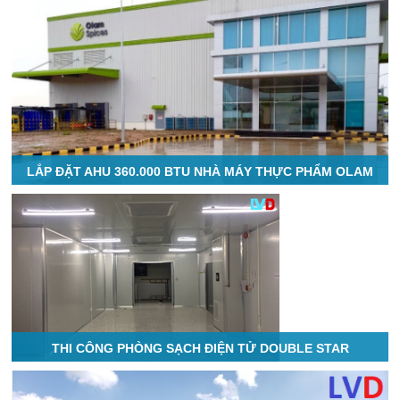
LẮP ĐẶT AHU 360.000 BTU NHÀ MÁY THỰC PHẨM OLAM
THI CÔNG PHÒNG SẠCH ĐIỆN TỬ DOUBLE STAR