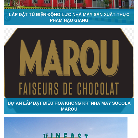
LẮP ĐẶT TỦ ĐIỆN ĐỘNG LỰC NHÀ MÁY SẢN XUẤT THỰC
PHẨM HẬU GIANG
DỰ ÁN LẮP ĐẶT ĐIỀU HÒA KHÔNG KHÍ NHÀ MÁY SOCOLA
MAROU