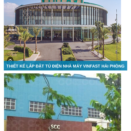
THIẾT KẾ LẮP ĐẶT TỦ ĐIỆN NHÀ MÁY VINFAST HẢI PHÒNG