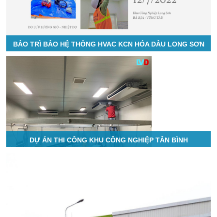
BẢO TRÌ BẢO HỆ THỐNG HVAC KCN HÓA DẦU LONG SƠN
DỰ ÁN THI CÔNG KHU CÔNG NGHIỆP TÂN BÌNH