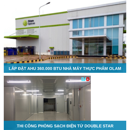
LẮP ĐẶT AHU 360.000 BTU NHÀ MÁY THỰC PHẨM OLAM
THI CÔNG PHÒNG SẠCH ĐIỆN TỬ DOUBLE STAR