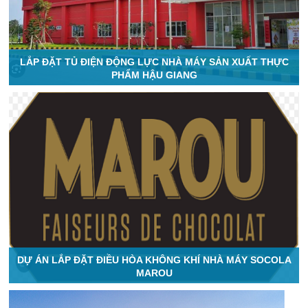
LẮP ĐẶT TỦ ĐIỆN ĐỘNG LỰC NHÀ MÁY SẢN XUẤT THỰC
PHẨM HẬU GIANG
DỰ ÁN LẮP ĐẶT ĐIỀU HÒA KHÔNG KHÍ NHÀ MÁY SOCOLA
MAROU