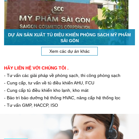
DỰ ÁN SẢN XUẤT TỦ ĐIỀU KHIỂN PHÒNG SẠCH MỸ PHẨM
SÀI GÒN
Xem các dự án khác
HÃY LIÊN HỆ VỚI CHÚNG TÔI .
- Tư vấn các giải pháp về phòng sạch, thi công phòng sạch
- Cung cấp, tư vấn về tủ điều khiển AHU, FCU
- Cung cấp tủ điều khiển kho lạnh, kho mát
- Bảo trì bảo dưỡng hệ thống HVAC, nâng cấp hệ thống lọc
- Tư vấn GMP, HACCP, ISO