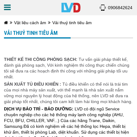
0906842624
Vật liệu cách âm
Vải thuỷ tinh tiêu âm
VẢI THUỶ TINH TIÊU ÂM
THIẾT KẾ THI CÔNG PHÒNG SẠCH:
Tư vấn giải pháp thiết kế,
đánh giá phòng sạch, Với kinh nghiệm thi công thực chiến chúng
tôi sẽ đưa ra các hoạch định thi công với những giải pháp tối ưu
nhất.
SẢN XUẤT TỦ ĐIỀU KHIỂN :
Tủ điều khiển có thể nói là trái tim
của mọi nhà máy sản xuất, với thế mạnh là nhà sản xuất nắm
vững mọi nguyên lý hoạt động của hệ thống, nên LVD sẽ đưa ra
giải pháp tốt nhất, chúng tôi cam kết làm hài lòng mọi khách hàng.
DỊCH VỤ BẢO TRÌ - BẢO DƯỠNG:
LVD có đội ngũ Service
chuyên nghiệp cho các hệ thống máy lạnh công nghiệp (AHU,
FCU, BFU, CHILLER, VAF...) Của các hãng Trane, Daikin,
Samsung.Đã có kinh nghiệm về các hệ thống lọc Hepa, thiết bị
khử ẩm, thiết bị phòng Lab, diệt khuẩn. Sử dụng các thiết bị hiện