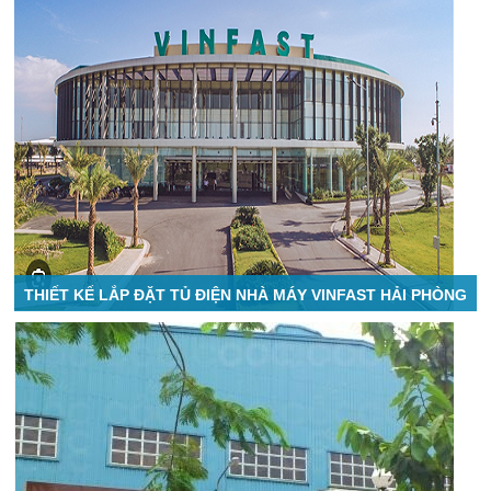
THIẾT KẾ LẮP ĐẶT TỦ ĐIỆN NHÀ MÁY VINFAST HẢI PHÒNG