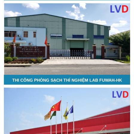
THI CÔNG PHÒNG SẠCH THÍ NGHIỆM LAB FUWAH-HK