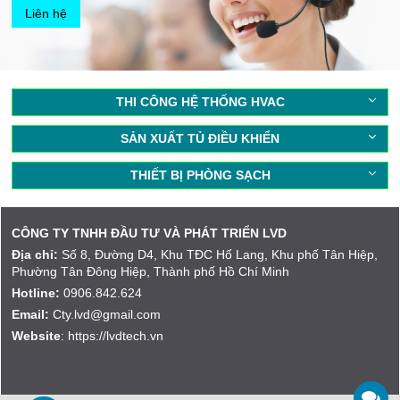
Liên hệ
THI CÔNG HỆ THỐNG HVAC
SẢN XUẤT TỦ ĐIỀU KHIỂN
THIẾT BỊ PHÒNG SẠCH
CÔNG TY TNHH ĐẦU TƯ VÀ PHÁT TRIỂN LVD
Địa chỉ:
Số 8, Đường D4, Khu TĐC Hố Lang, Khu phố Tân Hiệp,
Phường Tân Đông Hiệp, Thành phố Hồ Chí Minh
Hotline:
0906.842.624
Email:
Cty.lvd@gmail.com
Website
: https://lvdtech.vn