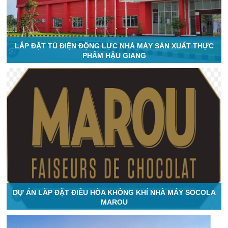
LẮP ĐẶT TỦ ĐIỆN ĐỘNG LỰC NHÀ MÁY SẢN XUẤT THỰC
PHẨM HẬU GIANG
DỰ ÁN LẮP ĐẶT ĐIỀU HÒA KHÔNG KHÍ NHÀ MÁY SOCOLA
MAROU