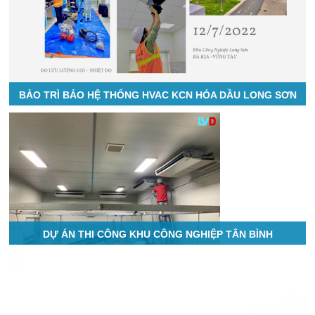
BẢO TRÌ BẢO HỆ THỐNG HVAC KCN HÓA DẦU LONG SƠN
DỰ ÁN THI CÔNG KHU CÔNG NGHIỆP TÂN BÌNH