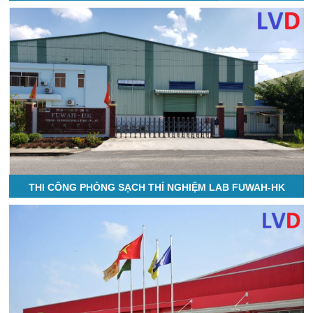
THI CÔNG PHÒNG SẠCH THÍ NGHIỆM LAB FUWAH-HK