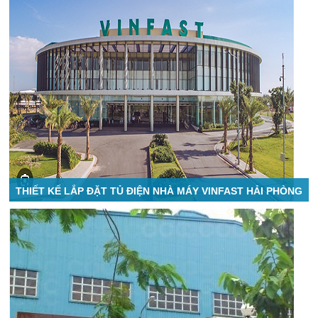
THIẾT KẾ LẮP ĐẶT TỦ ĐIỆN NHÀ MÁY VINFAST HẢI PHÒNG