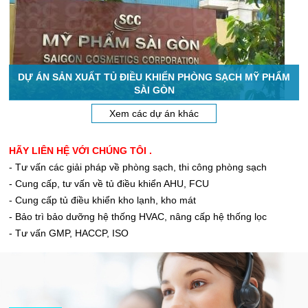
DỰ ÁN SẢN XUẤT TỦ ĐIỀU KHIỂN PHÒNG SẠCH MỸ PHẨM
SÀI GÒN
Xem các dự án khác
HÃY LIÊN HỆ VỚI CHÚNG TÔI .
- Tư vấn các giải pháp về phòng sạch, thi công phòng sạch
- Cung cấp, tư vấn về tủ điều khiển AHU, FCU
- Cung cấp tủ điều khiển kho lạnh, kho mát
- Bảo trì bảo dưỡng hệ thống HVAC, nâng cấp hệ thống lọc
- Tư vấn GMP, HACCP, ISO