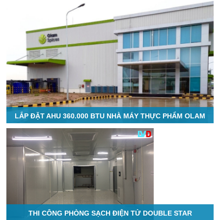
LẮP ĐẶT AHU 360.000 BTU NHÀ MÁY THỰC PHẨM OLAM
THI CÔNG PHÒNG SẠCH ĐIỆN TỬ DOUBLE STAR