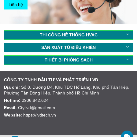
Liên hệ
THI CÔNG HỆ THỐNG HVAC
SẢN XUẤT TỦ ĐIỀU KHIỂN
THIẾT BỊ PHÒNG SẠCH
CÔNG TY TNHH ĐẦU TƯ VÀ PHÁT TRIỂN LVD
Địa chỉ:
Số 8, Đường D4, Khu TĐC Hố Lang, Khu phố Tân Hiệp,
Phường Tân Đông Hiệp, Thành phố Hồ Chí Minh
Hotline:
0906.842.624
Email:
Cty.lvd@gmail.com
Website
: https://lvdtech.vn