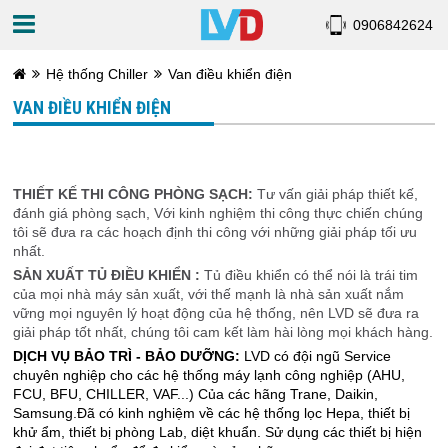
0906842624
Hệ thống Chiller
Van điều khiển điện
VAN ĐIỀU KHIỂN ĐIỆN
THIẾT KẾ THI CÔNG PHÒNG SẠCH:
Tư vấn giải pháp thiết kế,
đánh giá phòng sạch, Với kinh nghiệm thi công thực chiến chúng
tôi sẽ đưa ra các hoạch định thi công với những giải pháp tối ưu
nhất.
SẢN XUẤT TỦ ĐIỀU KHIỂN :
Tủ điều khiển có thể nói là trái tim
của mọi nhà máy sản xuất, với thế mạnh là nhà sản xuất nắm
vững mọi nguyên lý hoạt động của hệ thống, nên LVD sẽ đưa ra
giải pháp tốt nhất, chúng tôi cam kết làm hài lòng mọi khách hàng.
DỊCH VỤ BẢO TRÌ - BẢO DƯỠNG:
LVD có đội ngũ Service
chuyên nghiệp cho các hệ thống máy lạnh công nghiệp (AHU,
FCU, BFU, CHILLER, VAF...) Của các hãng Trane, Daikin,
Samsung.Đã có kinh nghiệm về các hệ thống lọc Hepa, thiết bị
khử ẩm, thiết bị phòng Lab, diệt khuẩn. Sử dụng các thiết bị hiện